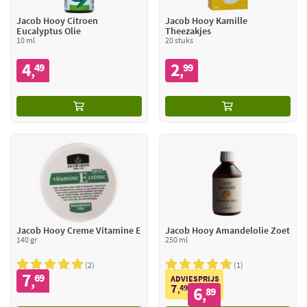
Jacob Hooy Citroen
Jacob Hooy Kamille
Eucalyptus Olie
Theezakjes
10 ml
20 stuks
4
2
49
99
,
,
Jacob Hooy Creme Vitamine E
Jacob Hooy Amandelolie Zoet
140 gr
250 ml
2
1
7
69
,
ADVIESPRIJS
7
49
6
,
89
,