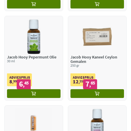
Jacob Hooy Pepermunt Olie
Jacob Hooy Kaneel Ceylon
30 ml
Gemalen
250 gr
ADVIESPRIJS
ADVIESPRIJS
8
12
99
6
55
7
,
45
,
65
,
,