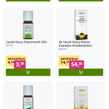
Jacob Hooy Pepermunt Olie
3x
Jacob Hooy Kleine
10 ml
Zweedse Kruidenbitter
500 ml
ADVIESPRIJS
ADVIESPRIJS
4
74
49
3
97
54
,
35
,
25
,
,