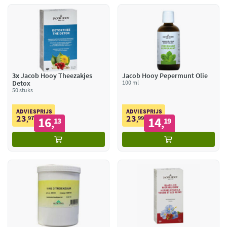
3x
Jacob Hooy Theezakjes
Jacob Hooy Pepermunt Olie
Detox
100 ml
50 stuks
ADVIESPRIJS
ADVIESPRIJS
23
23
97
16
99
14
,
13
,
19
,
,