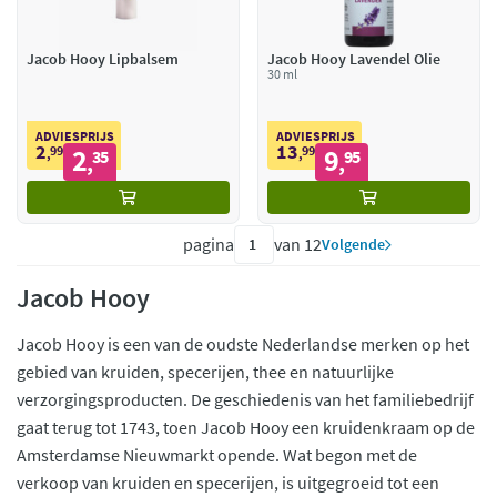
Jacob Hooy Lipbalsem
Jacob Hooy Lavendel Olie
30 ml
ADVIESPRIJS
ADVIESPRIJS
2
13
99
2
99
9
,
35
,
95
,
,
pagina
van 12
Volgende
Jacob Hooy
Jacob Hooy is een van de oudste Nederlandse merken op het
gebied van kruiden, specerijen, thee en natuurlijke
verzorgingsproducten. De geschiedenis van het familiebedrijf
gaat terug tot 1743, toen Jacob Hooy een kruidenkraam op de
Amsterdamse Nieuwmarkt opende. Wat begon met de
verkoop van kruiden en specerijen, is uitgegroeid tot een