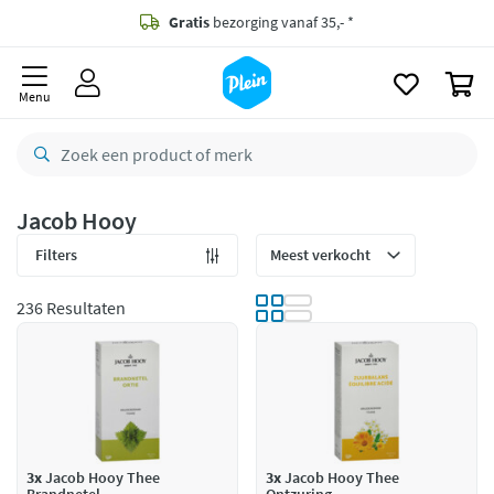
naar
oofdinhoud
Gratis
bezorging vanaf 35,- *
zoeken
0
Bestelling uiterlijk
zaterdag
in huis *
Menu
Gratis
retourneren
8,8/10
Goed
CO2 neutraal
bezorgd
Jacob Hooy
Betaal met Klarna
Filters
236 Resultaten
3x
Jacob Hooy Thee
3x
Jacob Hooy Thee