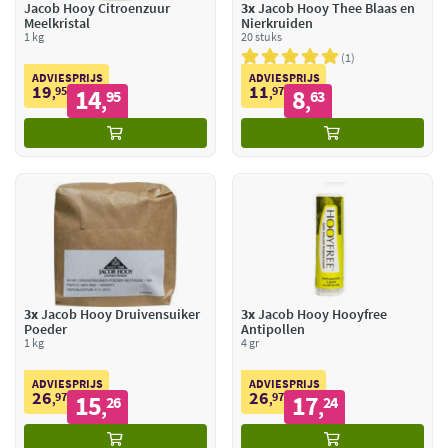
Jacob Hooy Citroenzuur
3x
Jacob Hooy Thee Blaas en
Meelkristal
Nierkruiden
1 kg
20 stuks
1
ADVIESPRIJS
ADVIESPRIJS
19
11
95
14
97
8
,
95
,
63
,
,
3x
Jacob Hooy Druivensuiker
3x
Jacob Hooy Hooyfree
Poeder
Antipollen
1 kg
4 gr
ADVIESPRIJS
ADVIESPRIJS
26
26
97
15
97
17
,
26
,
24
,
,