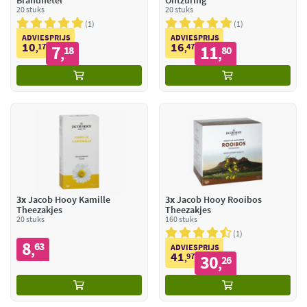
Brandnetel
Ontzuring
20 stuks
20 stuks
1
1
ADVIESPRIJS
ADVIESPRIJS
10
16
17
7
47
11
,
18
,
80
,
,
3x
Jacob Hooy Kamille
3x
Jacob Hooy Rooibos
Theezakjes
Theezakjes
20 stuks
160 stuks
1
8
63
,
ADVIESPRIJS
41
97
30
,
26
,