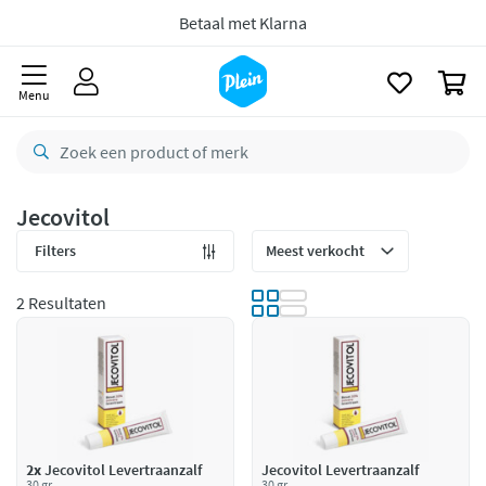
naar
oofdinhoud
zoeken
Gratis
retourneren
0
8,8/10
Goed
Menu
CO2 neutraal
bezorgd
Betaal met Klarna
Jecovitol
Filters
2 Resultaten
2x
Jecovitol Levertraanzalf
Jecovitol Levertraanzalf
30 gr
30 gr