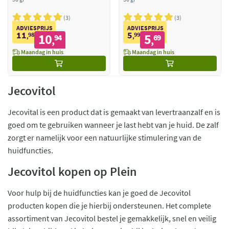
3
3
ADVIESPRIJS
ADVIESPRIJS
11
5
98
10
99
5
,
94
,
69
,
,
Maandag in huis
Maandag in huis
Jecovitol
Jecovital is een product dat is gemaakt van levertraanzalf en is
goed om te gebruiken wanneer je last hebt van je huid. De zalf
zorgt er namelijk voor een natuurlijke stimulering van de
huidfuncties.
Jecovitol kopen op Plein
Voor hulp bij de huidfuncties kan je goed de Jecovitol
producten kopen die je hierbij ondersteunen. Het complete
assortiment van Jecovitol bestel je gemakkelijk, snel en veilig