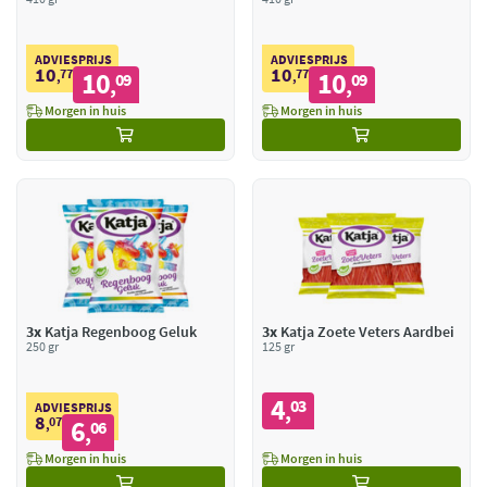
ADVIESPRIJS
ADVIESPRIJS
10
10
77
10
77
10
,
09
,
09
,
,
Morgen in huis
Morgen in huis
3x
Katja Regenboog Geluk
3x
Katja Zoete Veters Aardbei
250 gr
125 gr
4
03
,
ADVIESPRIJS
8
07
6
,
06
,
Morgen in huis
Morgen in huis