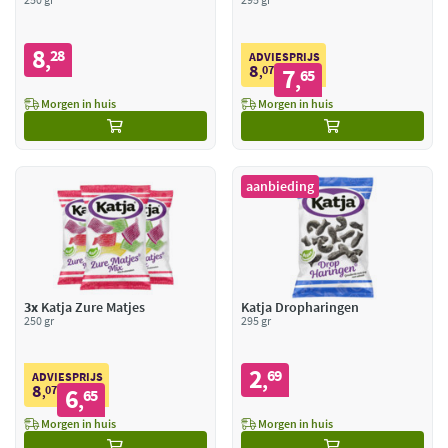
8
28
,
ADVIESPRIJS
8
07
7
,
65
,
Morgen in huis
Morgen in huis
aanbieding
3x
Katja Zure Matjes
Katja Dropharingen
250 gr
295 gr
2
69
,
ADVIESPRIJS
8
07
6
,
65
,
Morgen in huis
Morgen in huis