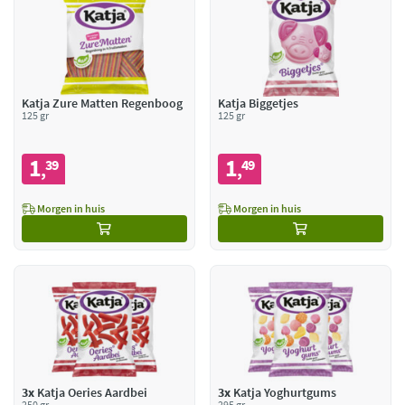
Katja Zure Matten Regenboog
Katja Biggetjes
125 gr
125 gr
1
1
39
49
,
,
Morgen in huis
Morgen in huis
3x
Katja Oeries Aardbei
3x
Katja Yoghurtgums
250 gr
295 gr