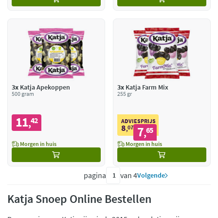
3x
Katja Apekoppen
3x
Katja Farm Mix
500 gram
255 gr
11
42
,
ADVIESPRIJS
8
07
7
,
65
,
Morgen in huis
Morgen in huis
pagina
van 4
Volgende
Katja Snoep Online Bestellen