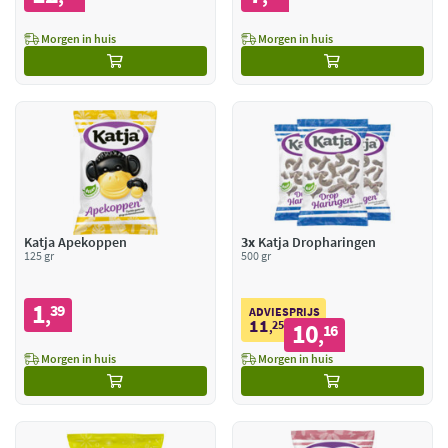
Morgen in huis
Morgen in huis
Katja Apekoppen
3x
Katja Dropharingen
125 gr
500 gr
1
39
,
ADVIESPRIJS
11
25
10
,
16
,
Morgen in huis
Morgen in huis