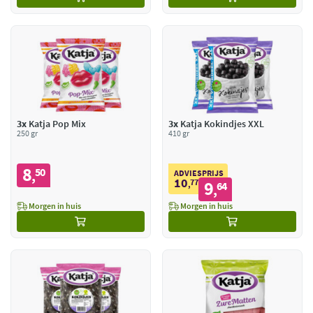
3x
Katja Pop Mix
3x
Katja Kokindjes XXL
250 gr
410 gr
8
50
,
ADVIESPRIJS
10
77
9
,
64
,
Morgen in huis
Morgen in huis