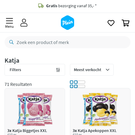
naar
oofdinhoud
Gratis
bezorging vanaf 35,- *
zoeken
0
Voor
23.59u
besteld,
morgen
in huis *
Menu
Gratis
retourneren
8,8/10
Goed
CO2 neutraal
bezorgd
Katja
Betaal met Klarna
Filters
71 Resultaten
3x
Katja Biggetjes XXL
3x
Katja Apekoppen XXL
410 gr
410 gr