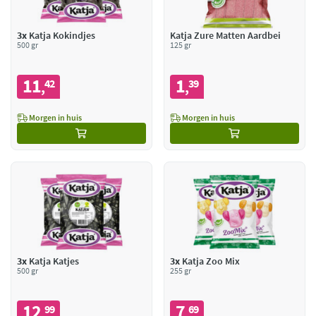
3x
Katja Kokindjes
Katja Zure Matten Aardbei
500 gr
125 gr
11
1
42
39
,
,
Morgen in huis
Morgen in huis
3x
Katja Katjes
3x
Katja Zoo Mix
500 gr
255 gr
12
7
99
69
,
,