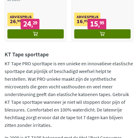
ADVIESPRIJS
ADVIESPRIJS
26
16
99
24
95
15
,
29
,
95
,
,
KT Tape sporttape
KT Tape PRO sporttape is een unieke en innovatieve elastische
sporttape dat pijnlijk of beschadigd weefsel helpt te
herstellen. Wat PRO unieke maakt zijn de synthetische
microvezels die geen vocht vasthouden en veel meer
ondersteuning geeft dan elastische katoenen tapes. Gebruik
KT Tape sporttape wanneer je niet wil stoppen door pijn of
blessures. Comfortabel en 100% waterdicht. De latexvrije
hechtlaag zorgt ervoor dat de tape tot 7 dagen kan blijven
zitten zonder irritaties.
In 2009 is KT TAPE bekroond met de titel “Best Consumer