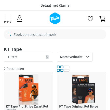
naar
oofdinhoud
8,8/10
Goed
zoeken
0
CO2 neutraal
bezorgd
Menu
Betaal met Klarna
KT Tape
Filters
2 Resultaten
KT Tape Pro Strips Zwart Rol
KT Tape Original Rol Beige
20 stuks