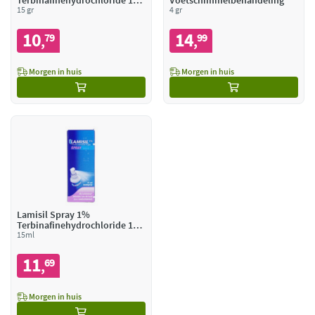
Terbinafinehydrochloride 10
Voetschimmelbehandeling
mg/g
15 gr
4 gr
10
14
79
99
,
,
Morgen in huis
Morgen in huis
Lamisil Spray 1%
Terbinafinehydrochloride 10
mg/g
15ml
11
69
,
Morgen in huis