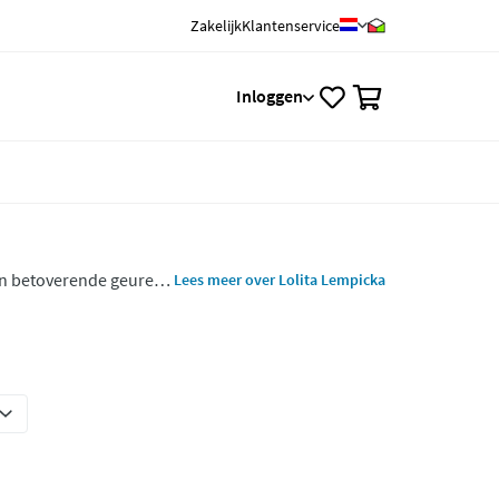
Zakelijk
Klantenservice
0
Inloggen
en betoverende geuren.
Lees meer over Lolita Lempicka
icka en staat bekend