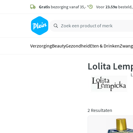
naar
hoofdinhoud
Gratis
bezorging vanaf 35,- *
Voor
23.59u
besteld
zoeken
Verzorging
Beauty
Gezondheid
Eten & Drinken
Zwang
Lolita Lem
L
H
o
2 Resultaten