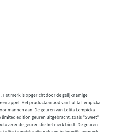
. Het merk is opgericht door de gelijknamige
 een appel. Het productaanbod van Lolita Lempicka
voor mannen aan. De geuren van Lolita Lempicka
le limited edition geuren uitgebracht, zoals "Sweet"
 betoverende geuren die het merk biedt. De geuren
an Lolita Lempicka zijn ook een belangrijk kenmerk