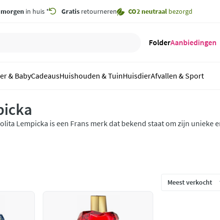
,
morgen
in huis *
Gratis
retourneren
CO2 neutraal
bezorgd
Folder
Aanbiedingen
er & Baby
Cadeaus
Huishouden & Tuin
Huisdier
Afvallen & Sport
picka
olita Lempicka is een Frans merk dat bekend staat om zijn unieke 
et merk is opgericht door de gelijknamige ontwerpster Lolita Lemp
m zijn kenmerkende flesjes in de vorm van een appel.