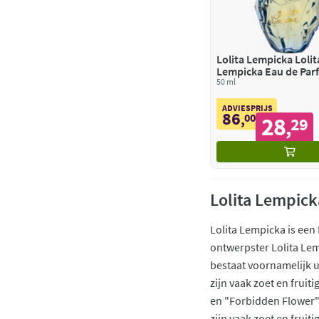
Lolita Lempicka Lolit
Lempicka Eau de Par
50 ml
ADVIESPRIJS
86
,
00
28
29
,
Lolita Lempick
Lolita Lempicka is een
ontwerpster Lolita Le
bestaat voornamelijk 
zijn vaak zoet en fruit
en "Forbidden Flower".
zijn vaak zoet en frui