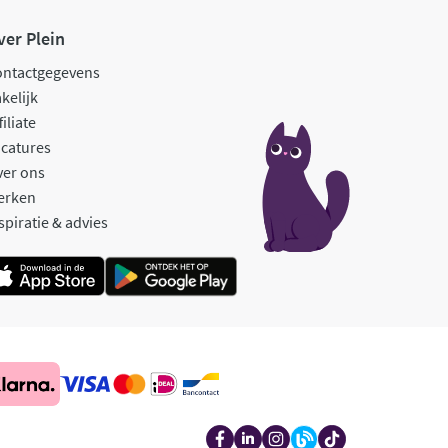
ver Plein
ontactgegevens
kelijk
filiate
catures
ver ons
erken
spiratie & advies