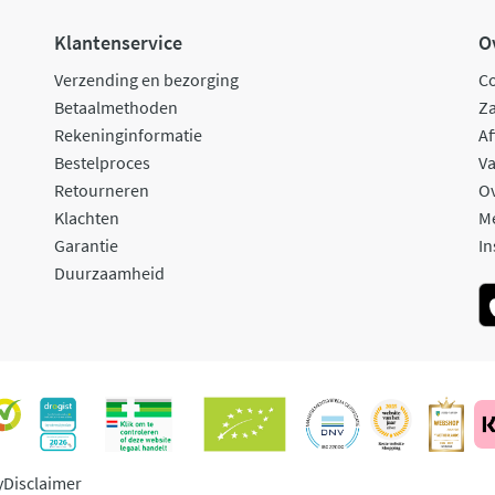
Klantenservice
O
Verzending en bezorging
C
Betaalmethoden
Za
Rekeninginformatie
Af
Bestelproces
Va
Retourneren
O
Klachten
M
Garantie
In
Duurzaamheid
y
Disclaimer