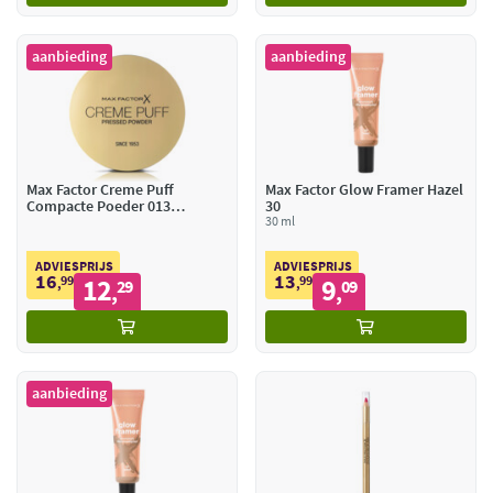
aanbieding
aanbieding
Max Factor Creme Puff
Max Factor Glow Framer Hazel
Compacte Poeder 013
30
Nouveau Beige
30 ml
ADVIESPRIJS
ADVIESPRIJS
16
13
99
12
99
9
,
29
,
09
,
,
aanbieding