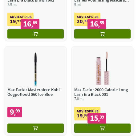
Lash Era Black Brown 002
Lashes Volumising Mascara
7,8 ml
Black Brown
8 ml
ADVIESPRIJS
ADVIESPRIJS
19
20
99
16
99
16
,
89
,
55
,
,
Max Factor Masterpiece Kohl
Max Factor 2000 Calorie Long
Oogpotlood 060 Ice Blue
Lash Era Black 001
7,8 ml
9
99
,
ADVIESPRIJS
19
99
15
,
39
,