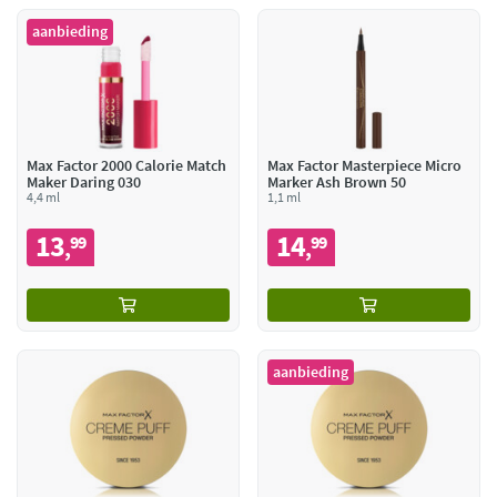
aanbieding
Max Factor 2000 Calorie Match
Max Factor Masterpiece Micro
Maker Daring 030
Marker Ash Brown 50
4,4 ml
1,1 ml
13
14
99
99
,
,
aanbieding