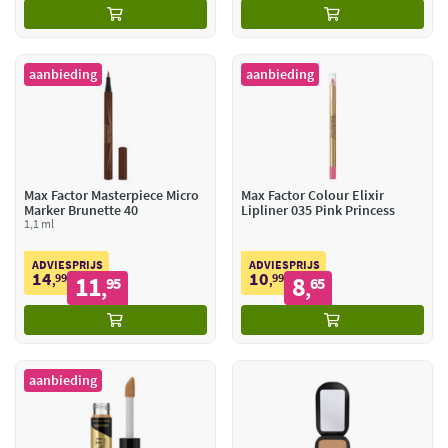
aanbieding
aanbieding
Max Factor Masterpiece Micro
Max Factor Colour Elixir
Marker Brunette 40
Lipliner 035 Pink Princess
1,1 ml
ADVIESPRIJS
ADVIESPRIJS
14
10
99
11
99
8
,
95
,
65
,
,
aanbieding