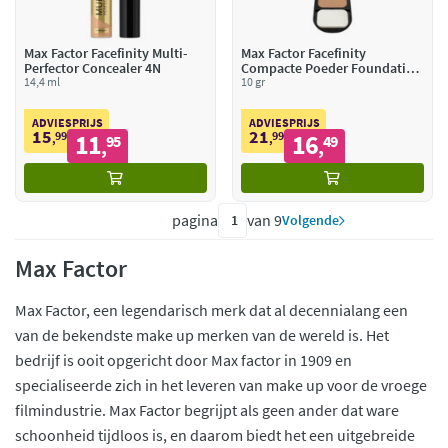
Max Factor Facefinity Multi-
Max Factor Facefinity
Perfector Concealer 4N
Compacte Poeder Foundation
14,4 ml
Natural Rose 003
10 gr
ADVIESPRIJS
ADVIESPRIJS
15
21
99
11
99
16
,
95
,
49
,
,
pagina
van 9
Volgende
Max Factor
Max Factor, een legendarisch merk dat al decennialang een
van de bekendste make up merken van de wereld is. Het
bedrijf is ooit opgericht door Max factor in 1909 en
specialiseerde zich in het leveren van make up voor de vroege
filmindustrie. Max Factor begrijpt als geen ander dat ware
schoonheid tijdloos is, en daarom biedt het een uitgebreide