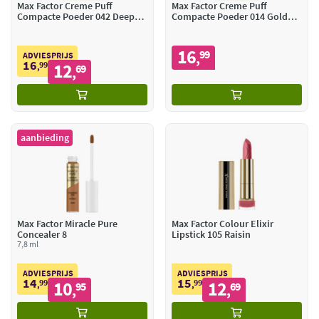
Max Factor Creme Puff
Max Factor Creme Puff
Compacte Poeder 042 Deep
Compacte Poeder 014 Golden
Beige
Beige
16
99
,
ADVIESPRIJS
16
99
12
,
69
,
aanbieding
Max Factor Miracle Pure
Max Factor Colour Elixir
Concealer 8
Lipstick 105 Raisin
7,8 ml
ADVIESPRIJS
ADVIESPRIJS
14
15
99
10
99
12
,
95
,
69
,
,