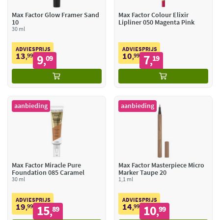
Max Factor Glow Framer Sand
Max Factor Colour Elixir
10
Lipliner 050 Magenta Pink
30 ml
ADVIESPRIJS
ADVIESPRIJS
13
10
99
9
99
7
,
09
,
19
,
,
aanbieding
aanbieding
Max Factor Miracle Pure
Max Factor Masterpiece Micro
Foundation 085 Caramel
Marker Taupe 20
30 ml
1,1 ml
ADVIESPRIJS
ADVIESPRIJS
19
14
99
15
99
10
,
89
,
99
,
,