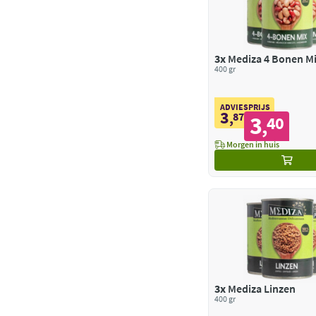
3x
Mediza 4 Bonen M
400 gr
ADVIESPRIJS
3
,
87
3
40
,
Morgen in huis
3x
Mediza Linzen
400 gr