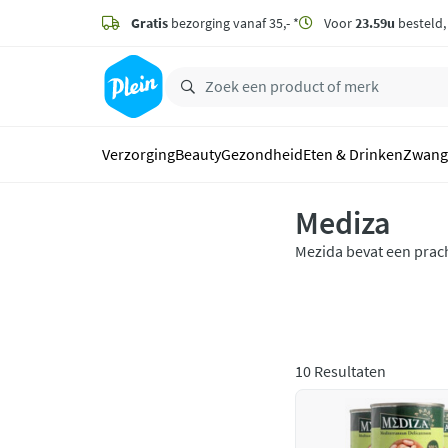
naar
hoofdinhoud
Gratis
bezorging vanaf 35,- *
Voor
23.59u
besteld
zoeken
Verzorging
Beauty
Gezondheid
Eten & Drinken
Zwang
Mediza
Mezida bevat een prac
10 Resultaten