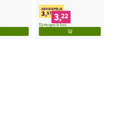
ADVIESPRIJS
3
,
57
3
22
,
Morgen in huis