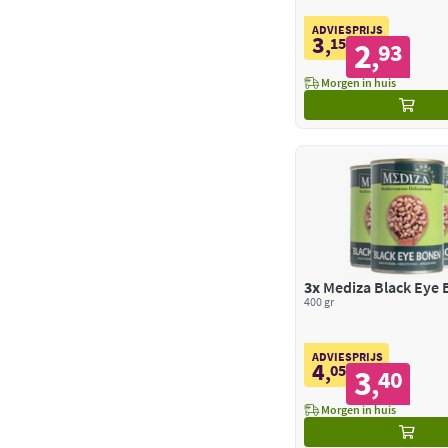
ADVIESPRIJS
3
,
15
2
93
,
Morgen in huis
3x
Mediza Black Eye
400 gr
ADVIESPRIJS
4
,
05
3
40
,
Morgen in huis