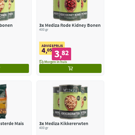
rbonen
3x
Mediza Rode Kidney Bonen
400 gr
ADVIESPRIJS
4
,
05
3
82
,
Morgen in huis
sterde Mais
3x
Mediza Kikkererwten
400 gr