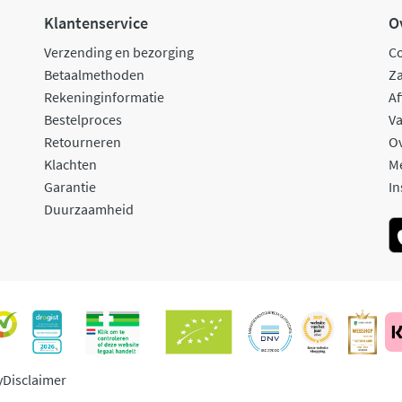
Klantenservice
O
Verzending en bezorging
C
Betaalmethoden
Za
Rekeninginformatie
Af
Bestelproces
Va
Retourneren
O
Klachten
M
Garantie
In
Duurzaamheid
y
Disclaimer