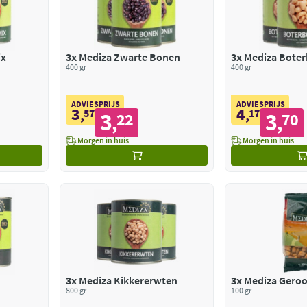
ix
3x
Mediza Zwarte Bonen
3x
Mediza Bote
400 gr
400 gr
ADVIESPRIJS
ADVIESPRIJS
3
4
,
57
,
17
3
3
22
70
,
,
Morgen in huis
Morgen in huis
3x
Mediza Kikkererwten
3x
Mediza Geroo
800 gr
100 gr