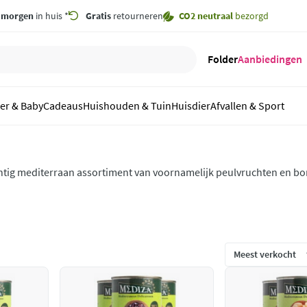
,
morgen
in huis *
Gratis
retourneren
CO2 neutraal
bezorgd
Folder
Aanbiedingen
er & Baby
Cadeaus
Huishouden & Tuin
Huisdier
Afvallen & Sport
htig mediterraan assortiment van voornamelijk peulvruchten en bo