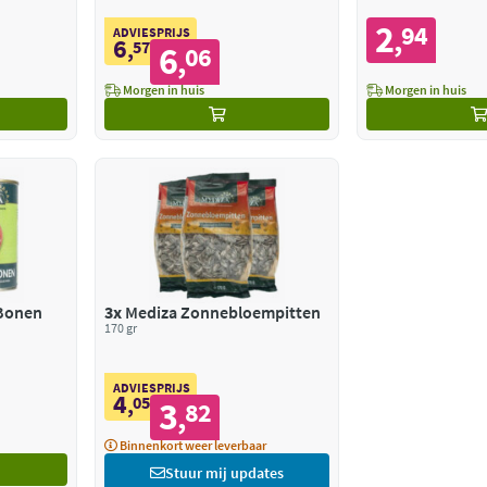
2
94
,
ADVIESPRIJS
6
,
57
6
06
,
Morgen in huis
Morgen in huis
 Bonen
3x
Mediza Zonnebloempitten
170 gr
ADVIESPRIJS
4
,
05
3
82
,
Binnenkort weer leverbaar
Stuur mij updates