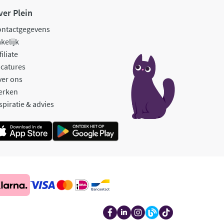
ver Plein
ontactgegevens
kelijk
filiate
catures
ver ons
erken
spiratie & advies