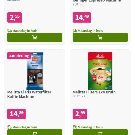
Reiniger Espresso Machine
250 ml
2
14
55
49
,
,
Maandag in huis
Maandag in huis
aanbieding
Melitta Claris Waterfilter
Melitta Filters 1x4 Bruin
Koffie Machine
80 stuks
14
2
89
99
,
,
Maandag in huis
Maandag in huis