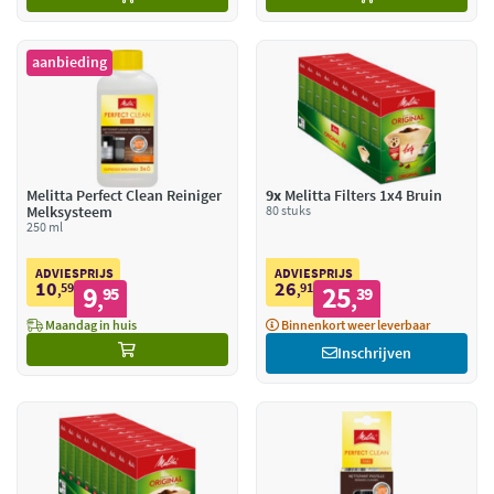
aanbieding
Melitta Perfect Clean Reiniger
9x
Melitta Filters 1x4 Bruin
Melksysteem
80 stuks
250 ml
ADVIESPRIJS
ADVIESPRIJS
10
26
59
9
91
25
,
95
,
39
,
,
Maandag in huis
Binnenkort weer leverbaar
Inschrijven