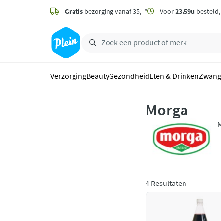
naar
hoofdinhoud
Gratis
bezorging vanaf 35,- *
Voor
23.59u
besteld
zoeken
Verzorging
Beauty
Gezondheid
Eten & Drinken
Zwang
Morga
M
b
m
4 Resultaten