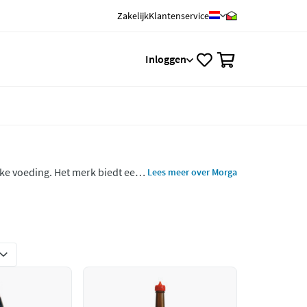
Zakelijk
Klantenservice
0
Inloggen
jke voeding. Het merk biedt een
Lees meer over Morga
en, bouillon, sauzen, granen,