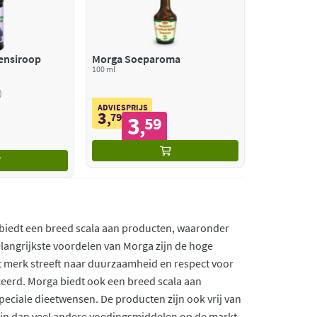
ensiroop
Morga Soeparoma
100 ml
ADVIESPRIJS
3
,
79
3
59
,
k biedt een breed scala aan producten, waaronder
elangrijkste voordelen van Morga zijn de hoge
et merk streeft naar duurzaamheid en respect voor
ceerd. Morga biedt ook een breed scala aan
eciale dieetwensen. De producten zijn ook vrij van
jn dan veel andere voedingsmiddelen op de markt.