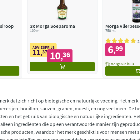
siroop
3x
Morga Soeparoma
Morga Vlierbess
100 ml
750 ml
1
6
99
,
ADVIESPRIJS
11
,
37
10
36
,
Morgen in huis
merk dat zich richt op biologische en natuurlijke voeding. Het mer
pecerijen, bouillon, sauzen, granen, muesli, en nog veel meer. De b
cten en het gebruik van biologische en natuurlijke ingrediënten. H
t alleen ingrediënten die op een verantwoorde manier zijn geprodu
tische producten, waardoor het merk geschikt is voor mensen met sp
fen, smaakstoffen en conserveermiddelen, waardoor ze gezonder zi