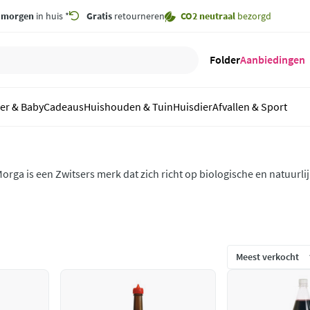
,
morgen
in huis *
Gratis
retourneren
CO2 neutraal
bezorgd
Folder
Aanbiedingen
er & Baby
Cadeaus
Huishouden & Tuin
Huisdier
Afvallen & Sport
orga is een Zwitsers merk dat zich richt op biologische en natuurli
reed scala aan producten, waaronder biologische kruiden, specerij
uesli, en nog veel meer.