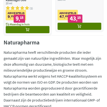
Kalknagel Olie
20 ml
1
ADVIESPRIJS
ADVIESPRIJS
9
47
95
9
49
43
,
15
,
15
,
,
Maandag in huis
Naturapharma
Naturapharma heeft verschillende producten die ieder
gemaakt zijn van natuurlijke ingrediënten. Waar mogelijk zijn
deze afkomstig van duurzame, biologische teelt met een
milieuvriendelijke productiewijze en groene stroom.
Naturapharma werkt volgens het HACCP-kwaliteitssysteem en
volgt de normen van ISO en GDP. De producten worden van
Naturapharma worden geproduceerd door gecertificeerde
bedrijven die beantwoorden aan kwaliteit en veiligheid.
Daarnaast zijn de productiebedrijven internationaal GMP- of
HACCP-normen gecertificeerd.