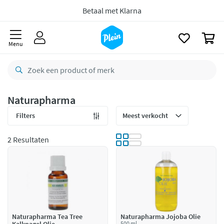
naar
Gratis
retourneren
oofdinhoud
zoeken
8,8/10
Goed
0
Menu
CO2 neutraal
bezorgd
Betaal met Klarna
Naturapharma
Filters
2 Resultaten
Naturapharma Tea Tree
Naturapharma Jojoba Olie
500 ml