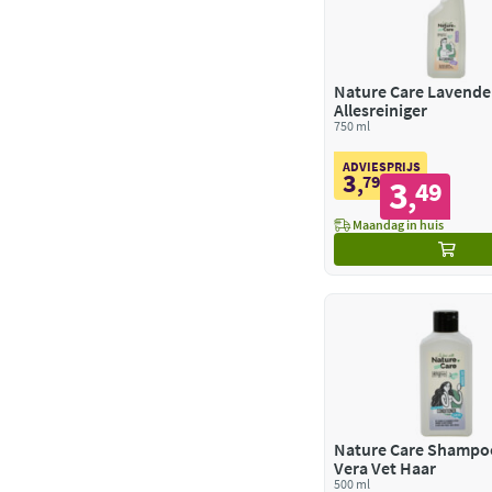
Nature Care Lavende
Allesreiniger
750 ml
ADVIESPRIJS
3
,
79
3
49
,
Maandag in huis
Nature Care Shampo
Vera Vet Haar
500 ml