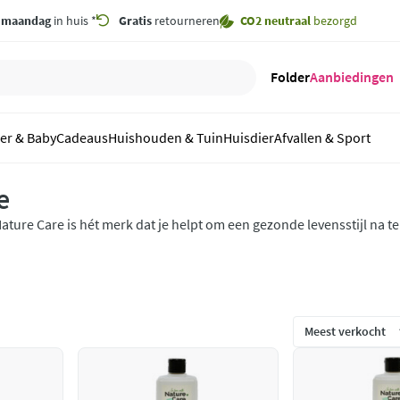
,
maandag
in huis *
Gratis
retourneren
CO2 neutraal
bezorgd
Folder
Aanbiedingen
er & Baby
Cadeaus
Huishouden & Tuin
Huisdier
Afvallen & Sport
e
ature Care is hét merk dat je helpt om een gezonde levensstijl na t
ezelf te zorgen. Onze producten zijn gebaseerd op de kracht van d
atuurlijke oplossing voor jouw welzijn.