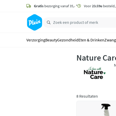
naar
hoofdinhoud
Gratis
bezorging vanaf 35,- *
Voor
23.59u
besteld
zoeken
Verzorging
Beauty
Gezondheid
Eten & Drinken
Zwang
Nature Car
N
j
n
8 Resultaten