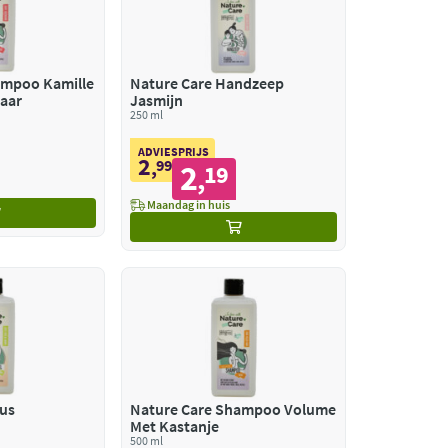
ampoo Kamille
Nature Care Handzeep
Haar
Jasmijn
250 ml
ADVIESPRIJS
2
,
99
2
19
,
Maandag in huis
rus
Nature Care Shampoo Volume
Met Kastanje
500 ml