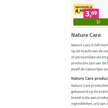
ADVIESPRIJS
4
,
99
3
69
,
Nature Care
Nature Care is hét mer
op de kracht van de na
of persoonlijke verzor
producten zijn van de h
jezelf de natuurlijke zo
Nature Care produc
Nature Care producten 
gebaseerd op de kracht
breed scala aan produc
ingrediënten, vrij van