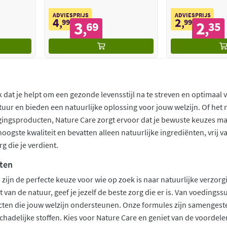
ADVIESPRIJS
ADVIESPRIJS
4
2
,
99
,
99
3
2
69
35
,
,
k dat je helpt om een gezonde levensstijl na te streven en optimaal 
tuur en bieden een natuurlijke oplossing voor jouw welzijn. Of h
gingsproducten, Nature Care zorgt ervoor dat je bewuste keuzes maa
oogste kwaliteit en bevatten alleen natuurlijke ingrediënten, vrij v
rg die je verdient.
ten
zijn de perfecte keuze voor wie op zoek is naar natuurlijke verzor
 van de natuur, geef je jezelf de beste zorg die er is. Van voeding
ten die jouw welzijn ondersteunen. Onze formules zijn samengeste
 schadelijke stoffen. Kies voor Nature Care en geniet van de voorde