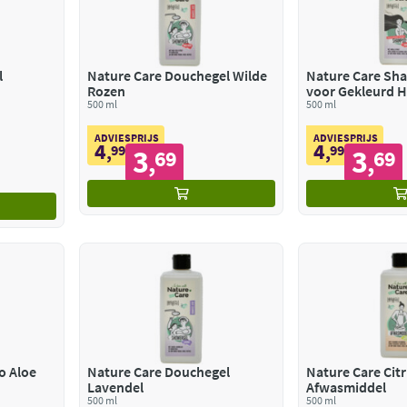
l
Nature Care Douchegel Wilde
Nature Care Sh
Rozen
voor Gekleurd 
500 ml
500 ml
ADVIESPRIJS
ADVIESPRIJS
4
4
,
99
,
99
3
3
69
69
,
,
o Aloe
Nature Care Douchegel
Nature Care Cit
Lavendel
Afwasmiddel
500 ml
500 ml