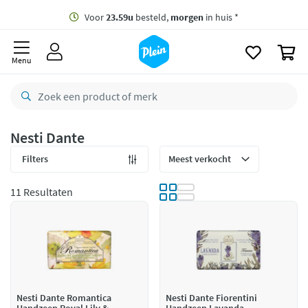
naar
oofdinhoud
Gratis
bezorging vanaf 35,- *
zoeken
0
Voor
23.59u
besteld,
morgen
in huis *
Menu
Gratis
retourneren
8,8/10
Goed
CO2 neutraal
bezorgd
Nesti Dante
Betaal met Klarna
Filters
11 Resultaten
Nesti Dante Romantica
Nesti Dante Fiorentini