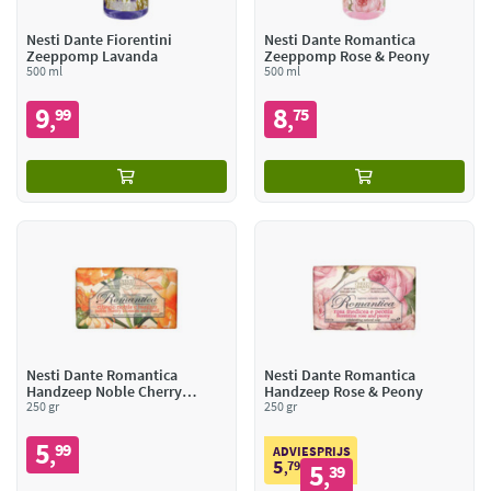
Nesti Dante Fiorentini
Nesti Dante Romantica
Zeeppomp Lavanda
Zeeppomp Rose & Peony
500 ml
500 ml
9
8
99
75
,
,
Nesti Dante Romantica
Nesti Dante Romantica
Handzeep Noble Cherry
Handzeep Rose & Peony
Blossom & Basil
250 gr
250 gr
5
99
,
ADVIESPRIJS
5
79
5
,
39
,