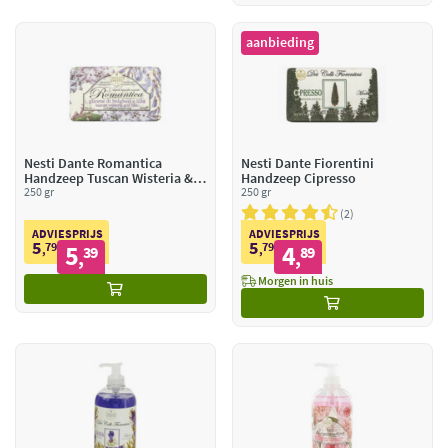
aanbieding
Nesti Dante Romantica
Nesti Dante Fiorentini
Handzeep Tuscan Wisteria &
Handzeep Cipresso
Liliac
250 gr
250 gr
2
ADVIESPRIJS
ADVIESPRIJS
5
5
79
5
79
4
,
39
,
89
,
,
Morgen in huis