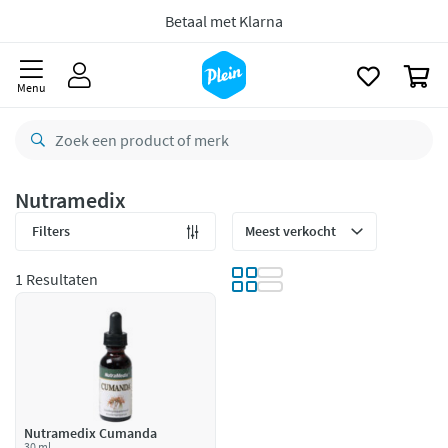
naar
oofdinhoud
Betaal met Klarna
zoeken
0
Menu
Nutramedix
Filters
1 Resultaten
Nutramedix Cumanda
30 ml