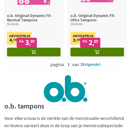
o.b. Original Dynamic Fit
o.b. Original Dynamic Fit
Normal Tampons
Ultra Tampons
32 stuks
16 stuks
ADVIESPRIJS
ADVIESPRIJS
4
3
59
3
09
2
,
07
,
07
V.A.
V.A.
,
,
pagina
van 3
Volgende
o.b. tampons
Voor elke vrouw is de sterkte van de menstruatie verschillend
en tevens varieert deze in de loop van je menstruatieperiode.