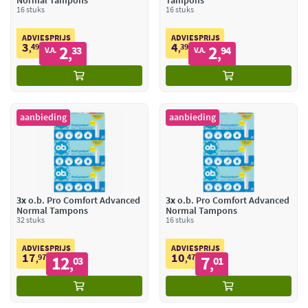
Normal Tampons
Tampons
16 stuks
16 stuks
ADVIESPRIJS
ADVIESPRIJS
3
4
49
2
39
2
,
33
,
94
V.A.
V.A.
,
,
aanbieding
aanbieding
3x
o.b. Pro Comfort Advanced
3x
o.b. Pro Comfort Advanced
Normal Tampons
Normal Tampons
32 stuks
16 stuks
ADVIESPRIJS
ADVIESPRIJS
17
10
97
12
47
7
,
03
,
01
,
,