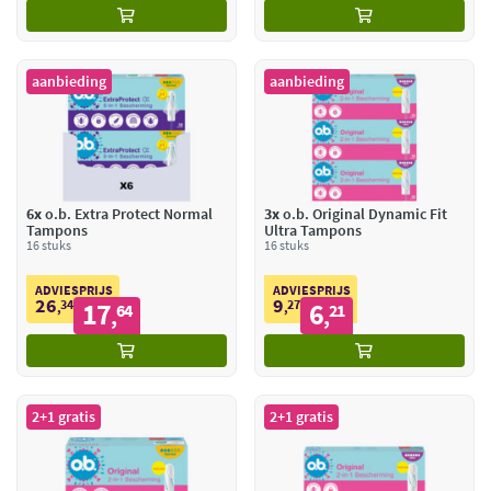
aanbieding
aanbieding
6x
o.b. Extra Protect Normal
3x
o.b. Original Dynamic Fit
Tampons
Ultra Tampons
16 stuks
16 stuks
ADVIESPRIJS
ADVIESPRIJS
26
9
34
17
27
6
,
64
,
21
,
,
2+1 gratis
2+1 gratis