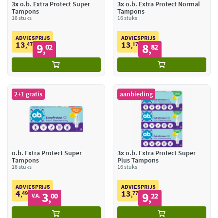
3x
o.b. Extra Protect Super
3x
o.b. Extra Protect Normal
Tampons
Tampons
16 stuks
16 stuks
ADVIESPRIJS
ADVIESPRIJS
13
13
47
9
17
8
,
02
,
82
,
,
2+1 gratis
aanbieding
o.b. Extra Protect Super
3x
o.b. Extra Protect Super
Tampons
Plus Tampons
16 stuks
16 stuks
ADVIESPRIJS
ADVIESPRIJS
4
13
49
3
77
9
,
00
,
22
V.A.
,
,