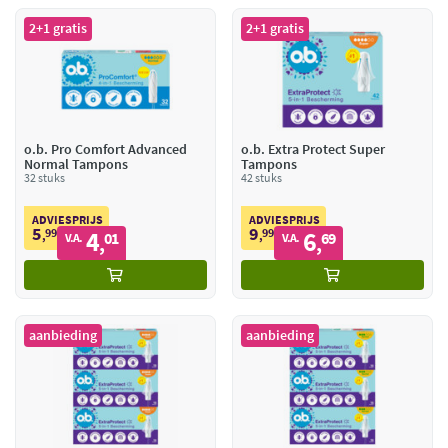
2+1 gratis
2+1 gratis
o.b. Pro Comfort Advanced
o.b. Extra Protect Super
Normal Tampons
Tampons
32 stuks
42 stuks
ADVIESPRIJS
ADVIESPRIJS
5
9
99
4
99
6
,
01
,
69
V.A.
V.A.
,
,
aanbieding
aanbieding