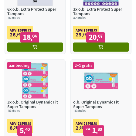
6x
o.b. Extra Protect Super
3x
o.b. Extra Protect Super
Tampons
Tampons
16 stuks
42 stuks
ADVIESPRIJS
ADVIESPRIJS
26
29
94
18
97
20
,
04
,
07
,
,
aanbieding
2+1 gratis
3x
o.b. Original Dynamic Fit
o.b. Original Dynamic Fit
Super Tampons
Super Tampons
16 stuks
16 stuks
ADVIESPRIJS
ADVIESPRIJS
8
2
07
5
69
1
,
40
,
80
V.A.
,
,