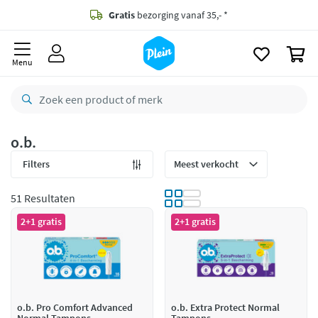
naar
oofdinhoud
Gratis
bezorging vanaf 35,- *
zoeken
0
Bestelling uiterlijk
zaterdag
in huis *
Menu
Gratis
retourneren
8,8/10
Goed
CO2 neutraal
bezorgd
o.b.
Betaal met Klarna
Filters
51 Resultaten
2+1 gratis
2+1 gratis
o.b. Pro Comfort Advanced
o.b. Extra Protect Normal