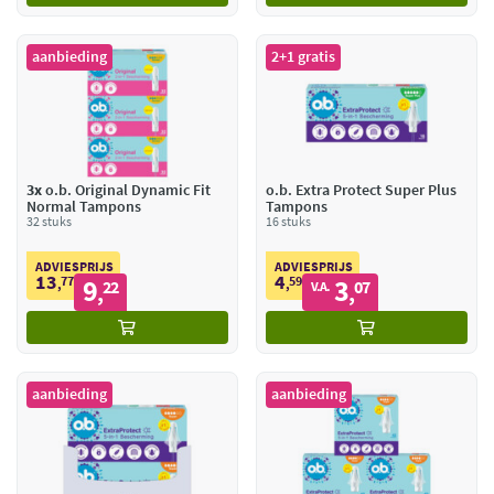
aanbieding
2+1 gratis
3x
o.b. Original Dynamic Fit
o.b. Extra Protect Super Plus
Normal Tampons
Tampons
32 stuks
16 stuks
ADVIESPRIJS
ADVIESPRIJS
13
4
77
9
59
3
,
22
,
07
V.A.
,
,
aanbieding
aanbieding