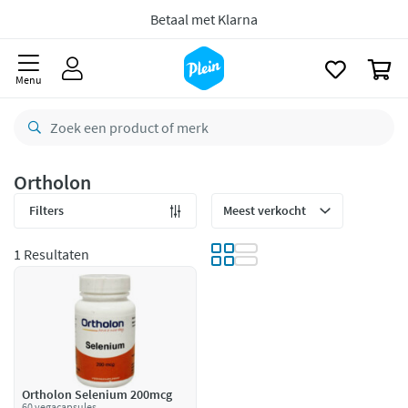
naar
oofdinhoud
Voor
23.59u
besteld,
morgen
in huis *
zoeken
Gratis
retourneren
0
Menu
8,8/10
Goed
CO2 neutraal
bezorgd
Betaal met Klarna
Ortholon
Filters
1 Resultaten
Ortholon Selenium 200mcg
60 vegacapsules