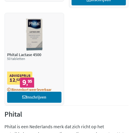
Phital Lactase 4500
50 tabletten
ADVIESPRIJS
12
02
9
,
95
,
Binnenkort weer leverbaar
Inschrijven
Phital
Phital is een Nederlands merk dat zich richt op het