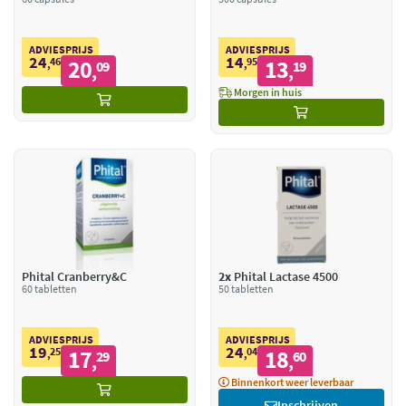
ADVIESPRIJS
ADVIESPRIJS
24
14
46
20
95
13
,
09
,
19
,
,
Morgen in huis
Phital Cranberry&C
2x
Phital Lactase 4500
60 tabletten
50 tabletten
ADVIESPRIJS
ADVIESPRIJS
19
24
25
17
04
18
,
29
,
60
,
,
Binnenkort weer leverbaar
Inschrijven