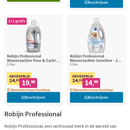
Inschrijven
2+1 gratis
Robijn Professional
Robijn Professional
Wasverzachter Puur & Zacht -
Wasverzachter Sensitive - 200
200 Wasbeurten Pro Formula
5 liter
Wasbeurten Pro Formula
5 liter
ADVIESPRIJS
ADVIESPRIJS
24
24
83
19
83
14
,
86
,
99
,
,
Binnenkort weer leverbaar
Binnenkort weer leverbaar
Inschrijven
Inschrijven
Robijn Professional
Robijn Professional, een vertrouwd merk in de wereld van