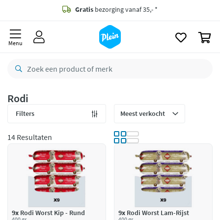
naar
oofdinhoud
Gratis
bezorging vanaf 35,- *
zoeken
0
Bestelling uiterlijk
woensdag
in huis *
Menu
Gratis
retourneren
8,8/10
Goed
CO2 neutraal
bezorgd
Rodi
Betaal met Klarna
Filters
14 Resultaten
9x
Rodi Worst Kip - Rund
9x
Rodi Worst Lam-Rijst
400 gr
400 gr