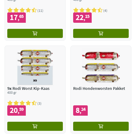
11
4
17
22
65
15
,
,
9x
Rodi Worst Kip-Kaas
Rodi Hondenworsten Pakket
400 gr
3
20
8
59
24
,
,