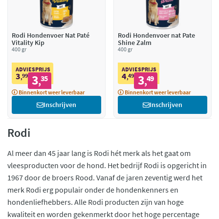
Rodi Hondenvoer Nat Paté
Rodi Hondenvoer nat Pate
Vitality Kip
Shine Zalm
400 gr
400 gr
ADVIESPRIJS
ADVIESPRIJS
3
4
99
3
49
3
,
35
,
49
,
,
Binnenkort weer leverbaar
Binnenkort weer leverbaar
Inschrijven
Inschrijven
Rodi
Al meer dan 45 jaar lang is Rodi hét merk als het gaat om
vleesproducten voor de hond. Het bedrijf Rodi is opgericht in
1967 door de broers Rood. Vanaf de jaren zeventig werd het
merk Rodi erg populair onder de hondenkenners en
hondenliefhebbers. Alle Rodi producten zijn van hoge
kwaliteit en worden gekenmerkt door het hoge percentage