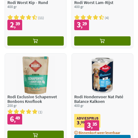
Rodi Worst Kip - Rund
Rodi Worst Lam-Rijst
400 gr
400 gr
11
4
2
3
39
29
,
,
Rodi Exclusive Schapenvet
Rodi Hondenvoer Nat Paté
Bonbons Knoflook
Balance Kalkoen
200 gr
400 gr
1
6
49
,
ADVIESPRIJS
3
99
3
,
35
,
Binnenkort weer leverbaar