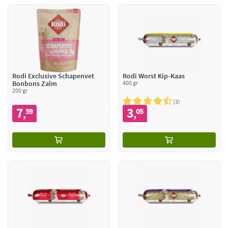
Rodi Exclusive Schapenvet
Rodi Worst Kip-Kaas
Bonbons Zalm
400 gr
200 gr
3
7
3
59
05
,
,