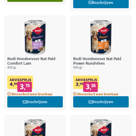
Inschrijven
Rodi Hondenvoer Nat Paté
Rodi Hondenvoer Nat Paté
Comfort Lam
Power Rundvlees
400 gr
400 gr
ADVIESPRIJS
ADVIESPRIJS
4
3
49
3
99
3
,
75
,
35
,
,
Binnenkort weer leverbaar
Binnenkort weer leverbaar
Inschrijven
Inschrijven