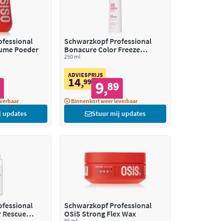
fessional
Schwarzkopf Professional
lume Poeder
Bonacure Color Freeze
Shampoo
250 ml
ADVIESPRIJS
14
,
99
9
9
89
,
verbaar
Binnenkort weer leverbaar
j updates
Stuur mij updates
fessional
Schwarzkopf Professional
r Rescue
OSiS Strong Flex Wax
85 ml