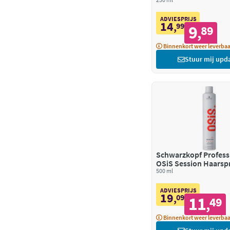
Shampoo
ADVIESPRIJS
14
,
99
9
89
,
Binnenkort weer leverbaa
Stuur mij upd
Schwarzkopf Profess
OSiS Session Haarsp
500 ml
ADVIESPRIJS
19
,
09
11
49
,
Binnenkort weer leverbaa