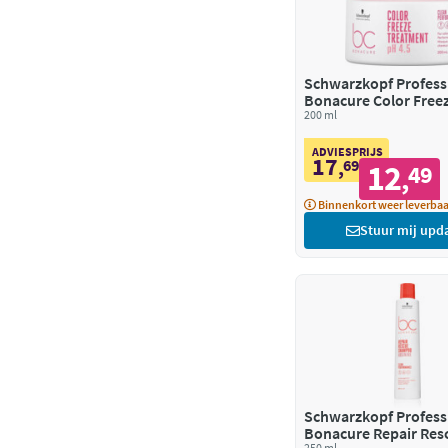
Schwarzkopf Profess
Bonacure Color Free
Haarmasker
200 ml
ADVIESPRIJS
17
,
69
12
49
,
Binnenkort weer leverbaa
Stuur mij upd
Schwarzkopf Profess
Bonacure Repair Res
250 ml