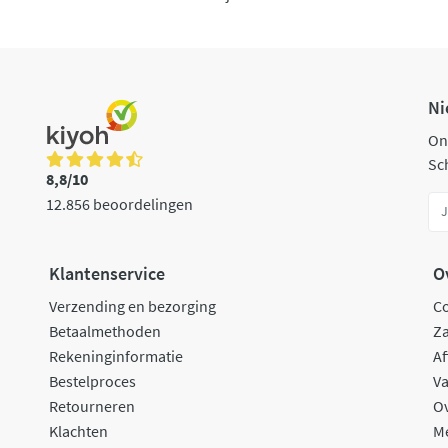
Ni
On
Sch
8,8/10
12.856 beoordelingen
Klantenservice
O
Verzending en bezorging
C
Betaalmethoden
Za
Rekeninginformatie
Af
Bestelproces
Va
Retourneren
O
Klachten
M