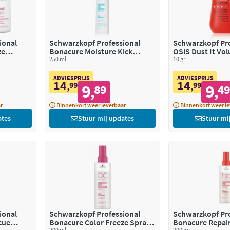
ional
Schwarzkopf Professional
Schwarzkopf Pro
ze
Bonacure Moisture Kick
OSiS Dust It Vo
Shampoo
250 ml
10 gr
ADVIESPRIJS
ADVIESPRIJS
14
14
,
99
,
99
9
9
89
4
,
,
r
Binnenkort weer leverbaar
Binnenkort weer le
ates
Stuur mij updates
Stuur mi
ional
Schwarzkopf Professional
Schwarzkopf Pro
cue
Bonacure Color Freeze Spray
Bonacure Repai
200 ml
200 ml