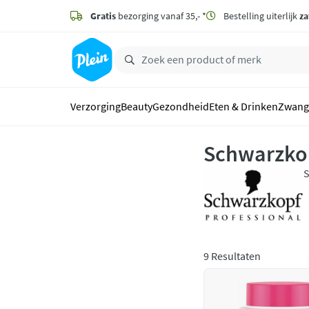
naar
hoofdinhoud
Gratis
bezorging vanaf 35,- *
Bestelling uiterlijk
za
zoeken
Verzorging
Beauty
Gezondheid
Eten & Drinken
Zwang
Schwarzkop
S
v
p
i
9 Resultaten