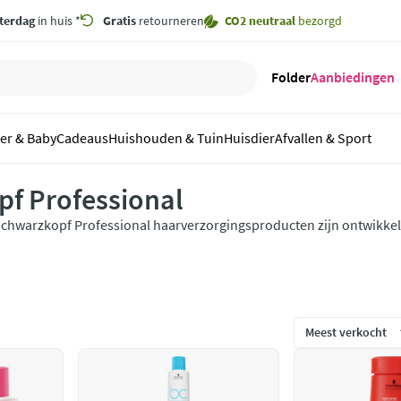
terdag
in huis *
Gratis
retourneren
CO2 neutraal
bezorgd
Folder
Aanbiedingen
er & Baby
Cadeaus
Huishouden & Tuin
Huisdier
Afvallen & Sport
f Professional
chwarzkopf Professional haarverzorgingsproducten zijn ontwikkeld
oor haar. Schwarzkopf Professional behoort tot een van de drie be
rofessionele haarverzorgingsmerken ter wereld. Altijd toegewijd en
nnovatief.