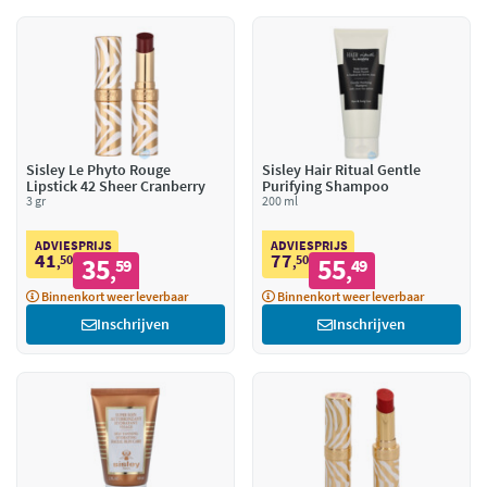
Sisley Le Phyto Rouge
Sisley Hair Ritual Gentle
Lipstick 42 Sheer Cranberry
Purifying Shampoo
3 gr
200 ml
ADVIESPRIJS
ADVIESPRIJS
41
77
50
35
50
55
,
59
,
49
,
,
Binnenkort weer leverbaar
Binnenkort weer leverbaar
Inschrijven
Inschrijven