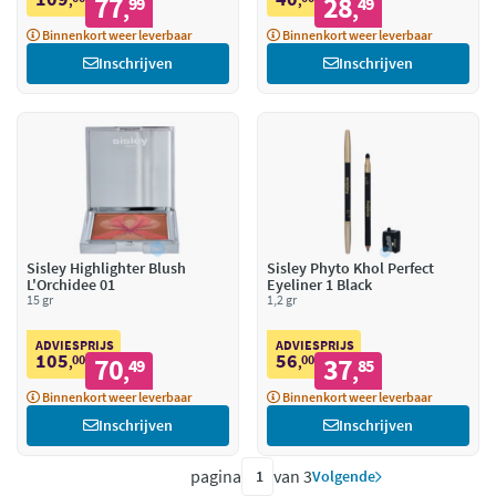
77
28
,
99
,
49
,
,
Binnenkort weer leverbaar
Binnenkort weer leverbaar
Inschrijven
Inschrijven
Sisley Highlighter Blush
Sisley Phyto Khol Perfect
L'Orchidee 01
Eyeliner 1 Black
15 gr
1,2 gr
ADVIESPRIJS
ADVIESPRIJS
105
56
00
70
00
37
,
49
,
85
,
,
Binnenkort weer leverbaar
Binnenkort weer leverbaar
Inschrijven
Inschrijven
pagina
van 3
Volgende