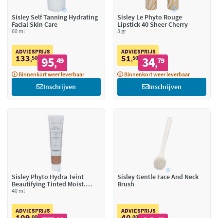
Sisley Self Tanning Hydrating
Sisley Le Phyto Rouge
Facial Skin Care
Lipstick 40 Sheer Cherry
60 ml
3 gr
ADVIESPRIJS
ADVIESPRIJS
133
51
50
95
50
34
,
49
,
79
,
,
Binnenkort weer leverbaar
Binnenkort weer leverbaar
Inschrijven
Inschrijven
Sisley Phyto Hydra Teint
Sisley Gentle Face And Neck
Beautifying Tinted Moist.
Brush
40 ml
SPF15 2 Medium
ADVIESPRIJS
ADVIESPRIJS
109
40
00
00