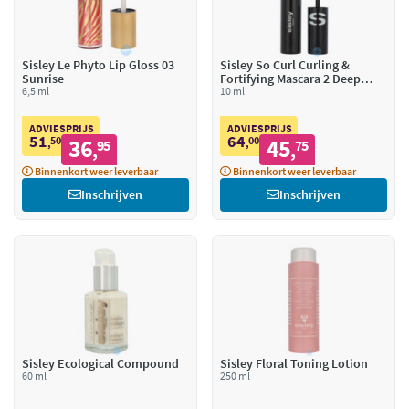
Sisley Le Phyto Lip Gloss 03
Sisley So Curl Curling &
Sunrise
Fortifying Mascara 2 Deep
6,5 ml
Brown
10 ml
ADVIESPRIJS
ADVIESPRIJS
51
64
50
36
00
45
,
95
,
75
,
,
Binnenkort weer leverbaar
Binnenkort weer leverbaar
Inschrijven
Inschrijven
Sisley Ecological Compound
Sisley Floral Toning Lotion
60 ml
250 ml