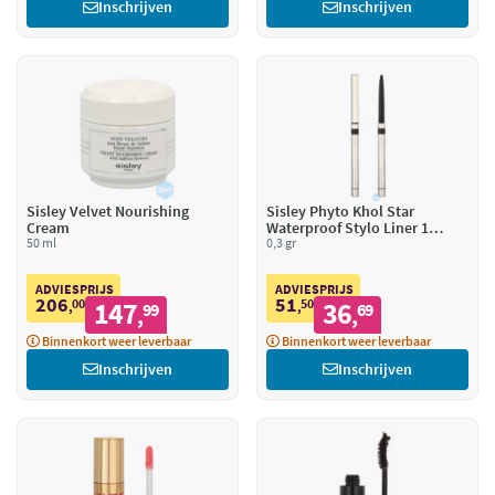
Inschrijven
Inschrijven
Sisley Velvet Nourishing
Sisley Phyto Khol Star
Cream
Waterproof Stylo Liner 1
50 ml
Sparkling Black
0,3 gr
ADVIESPRIJS
ADVIESPRIJS
206
51
00
147
50
36
,
99
,
69
,
,
Binnenkort weer leverbaar
Binnenkort weer leverbaar
Inschrijven
Inschrijven