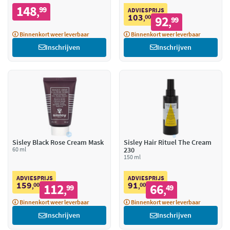
148
99
,
ADVIESPRIJS
103
00
92
,
99
,
Binnenkort weer leverbaar
Binnenkort weer leverbaar
Inschrijven
Inschrijven
Sisley Black Rose Cream Mask
Sisley Hair Rituel The Cream
60 ml
230
150 ml
ADVIESPRIJS
ADVIESPRIJS
159
91
00
112
00
66
,
99
,
49
,
,
Binnenkort weer leverbaar
Binnenkort weer leverbaar
Inschrijven
Inschrijven