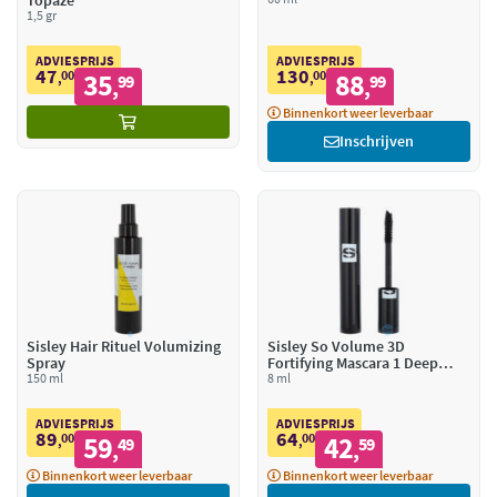
Topaze
1,5 gr
ADVIESPRIJS
ADVIESPRIJS
47
130
00
35
00
88
,
99
,
99
,
,
Binnenkort weer leverbaar
Inschrijven
Sisley Hair Rituel Volumizing
Sisley So Volume 3D
Spray
Fortifying Mascara 1 Deep
150 ml
Black
8 ml
ADVIESPRIJS
ADVIESPRIJS
89
64
00
59
00
42
,
49
,
59
,
,
Binnenkort weer leverbaar
Binnenkort weer leverbaar