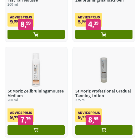
Fast Tan Mousse
Zelfbruiningshandschoen
200 ml
ADVIESPRIJS
ADVIESPRIJS
9
5
99
8
99
4
,
99
,
39
,
,
St Moriz Zelfbruiningsmousse
St Moriz Professional Gradual
Medium
Tanning Lotion
200 ml
275 ml
ADVIESPRIJS
ADVIESPRIJS
9
9
99
7
99
8
,
79
,
95
,
,