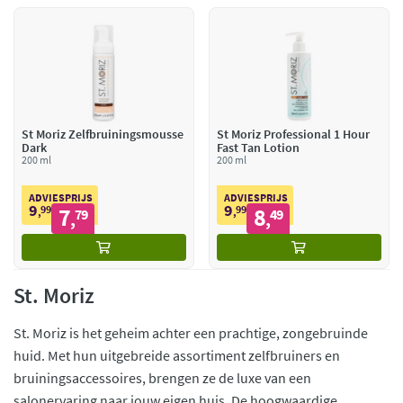
St Moriz Zelfbruiningsmousse
St Moriz Professional 1 Hour
Dark
Fast Tan Lotion
200 ml
200 ml
ADVIESPRIJS
ADVIESPRIJS
9
9
99
7
99
8
,
79
,
49
,
,
St. Moriz
St. Moriz is het geheim achter een prachtige, zongebruinde
huid. Met hun uitgebreide assortiment zelfbruiners en
bruiningsaccessoires, brengen ze de luxe van een
salonervaring naar jouw eigen huis. De hoogwaardige