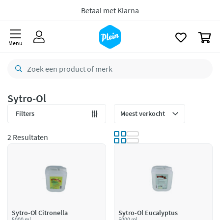
naar
oofdinhoud
8,8/10
Goed
zoeken
0
CO2 neutraal
bezorgd
Menu
Betaal met Klarna
Sytro-Ol
Filters
2 Resultaten
Sytro-Ol Citronella
Sytro-Ol Eucalyptus
5000 ml
5000 ml