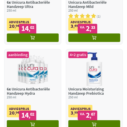
6x
Unicura Antibacteriële
Unicura Antibacteriële
Handzeep Ultra
Handzeep Mild
250 ml
250 ml
1
ADVIESPRIJS
ADVIESPRIJS
20
3
94
14
49
2
,
02
,
33
V.A.
,
,
aanbieding
4+2 gratis
6x
Unicura Antibacteriële
Unicura Moisturizing
Handzeep Hydra
Handzeep Prebiotica
250 ml
250 ml
ADVIESPRIJS
ADVIESPRIJS
20
3
94
14
99
2
,
02
,
67
V.A.
,
,