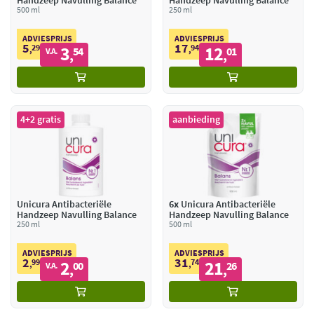
Handzeep Navulling Balance
Handzeep Navulling Balance
500 ml
250 ml
ADVIESPRIJS
ADVIESPRIJS
5
17
29
3
94
12
,
54
,
01
V.A.
,
,
4+2 gratis
aanbieding
Unicura Antibacteriële
6x
Unicura Antibacteriële
Handzeep Navulling Balance
Handzeep Navulling Balance
250 ml
500 ml
ADVIESPRIJS
ADVIESPRIJS
2
31
99
2
74
21
,
00
,
26
V.A.
,
,