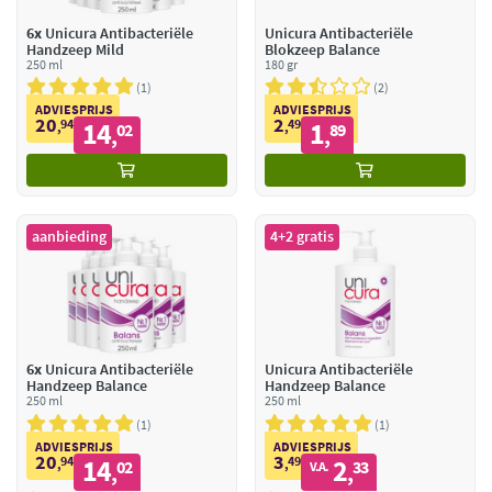
6x
Unicura Antibacteriële
Unicura Antibacteriële
Handzeep Mild
Blokzeep Balance
250 ml
180 gr
1
2
ADVIESPRIJS
ADVIESPRIJS
20
2
94
14
49
1
,
02
,
89
,
,
aanbieding
4+2 gratis
6x
Unicura Antibacteriële
Unicura Antibacteriële
Handzeep Balance
Handzeep Balance
250 ml
250 ml
1
1
ADVIESPRIJS
ADVIESPRIJS
20
3
94
14
49
2
,
02
,
33
V.A.
,
,