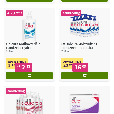
4+2 gratis
aanbieding
Unicura Antibacteriële
6x
Unicura Moisturizing
Handzeep Hydra
Handzeep Prebiotica
250 ml
250 ml
ADVIESPRIJS
ADVIESPRIJS
3
23
49
2
94
16
,
33
,
03
V.A.
,
,
aanbieding