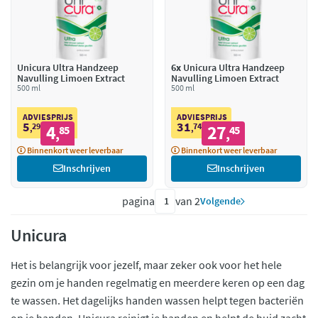
Unicura Ultra Handzeep
6x
Unicura Ultra Handzeep
Navulling Limoen Extract
Navulling Limoen Extract
500 ml
500 ml
ADVIESPRIJS
ADVIESPRIJS
5
31
29
4
74
27
,
85
,
45
,
,
Binnenkort weer leverbaar
Binnenkort weer leverbaar
Inschrijven
Inschrijven
pagina
van 2
Volgende
Unicura
Het is belangrijk voor jezelf, maar zeker ook voor het hele
gezin om je handen regelmatig en meerdere keren op een dag
te wassen. Het dagelijks handen wassen helpt tegen bacteriën
op je handen. Unicura reinigt je handen en helpt de huid zacht