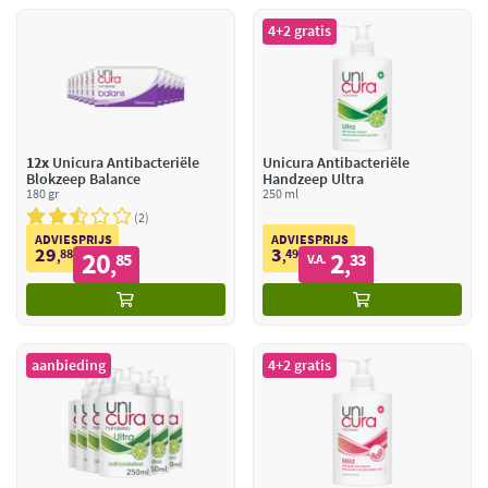
4+2 gratis
12x
Unicura Antibacteriële
Unicura Antibacteriële
Blokzeep Balance
Handzeep Ultra
180 gr
250 ml
2
ADVIESPRIJS
ADVIESPRIJS
29
3
88
20
49
2
,
85
,
33
V.A.
,
,
aanbieding
4+2 gratis