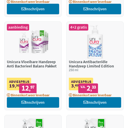
Binnenkort weer leverbaar
Binnenkort weer leverbaar
Inschrijven
Inschrijven
aanbieding
4+2 gratis
Unicura Vloeibare Handzeep
Unicura Antibacteriële
Anti Bacterieel Balans Pakket
Handzeep Limited Edition
250 ml
ADVIESPRIJS
ADVIESPRIJS
19
3
36
12
49
2
,
97
,
33
V.A.
,
,
Binnenkort weer leverbaar
Binnenkort weer leverbaar
Inschrijven
Inschrijven