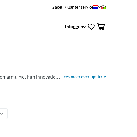
Zakelijk
Klantenservice
0
Inloggen
 omarmt. Met hun innovatieve
Lees meer over UpCircle
fgedankte ingrediënten tot