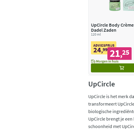
UpCircle Body Crème
Dadel Zaden
120 ml
ADVIESPRIJS
24
,
99
21
25
,
Morgen in huis
UpCircle
UpCircle is het merk 
transformeert UpCircle
biologische ingrediënte
UpCircle brengt je een
schoonheid met UpCirc