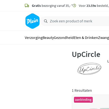
naar
hoofdinhoud
Gratis
bezorging vanaf 35,- *
Voor
23.59u
besteld
zoeken
Verzorging
Beauty
Gezondheid
Eten & Drinken
Zwang
UpCircle
U
b
h
1 Resultaten
aanbieding