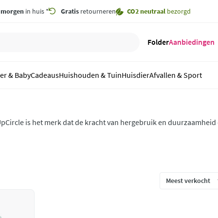
,
morgen
in huis *
Gratis
retourneren
CO2 neutraal
bezorgd
Folder
Aanbiedingen
er & Baby
Cadeaus
Huishouden & Tuin
Huisdier
Afvallen & Sport
pCircle is het merk dat de kracht van hergebruik en duurzaamheid
enadering van schoonheid en verzorging, transformeert UpCircle a
oogwaardige en effectieve producten.