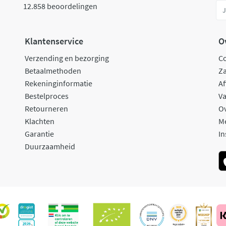
12.858 beoordelingen
Klantenservice
O
Verzending en bezorging
C
Betaalmethoden
Za
Rekeninginformatie
Af
Bestelproces
Va
Retourneren
O
Klachten
M
Garantie
In
Duurzaamheid