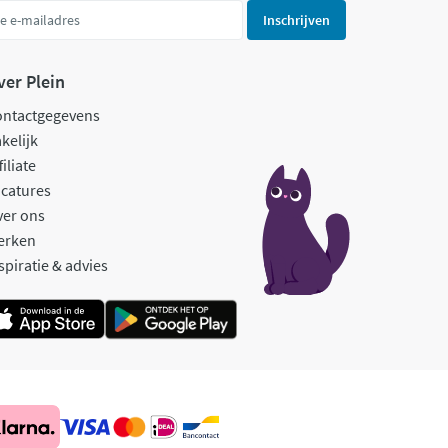
Inschrijven
ver Plein
ontactgegevens
kelijk
filiate
catures
ver ons
erken
spiratie & advies