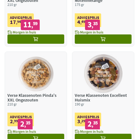
XXL Ongezouten
Notenmelange
210 gr
175 gr
ADVIESPRIJS
ADVIESPRIJS
17
4
94
11
49
3
,
59
,
35
,
,
Morgen in huis
Morgen in huis
Verse Klassenoten Pinda's
Verse Klassenoten Excellent
XXL Ongezouten
Huismix
210 gr
190 gr
ADVIESPRIJS
ADVIESPRIJS
2
3
99
2
29
2
,
35
,
35
,
,
Morgen in huis
Morgen in huis