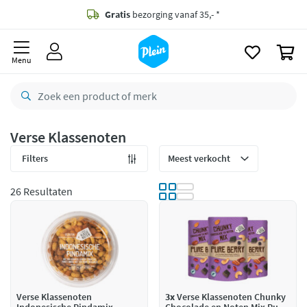
naar
oofdinhoud
Gratis
bezorging vanaf 35,- *
zoeken
0
Voor
23.59u
besteld,
morgen
in huis *
Menu
Gratis
retourneren
8,8/10
Goed
CO2 neutraal
bezorgd
Verse Klassenoten
Betaal met Klarna
Filters
26 Resultaten
Verse Klassenoten
3x
Verse Klassenoten Chunky