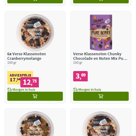
6x
Verse Klassenoten
Verse Klassenoten Chunky
Cranberrymelange
Chocolade en Noten Mix Pure
190 gr
Berry
150 gr
3
69
,
ADVIESPRIJS
17
94
12
,
75
,
Morgen in huis
Morgen in huis