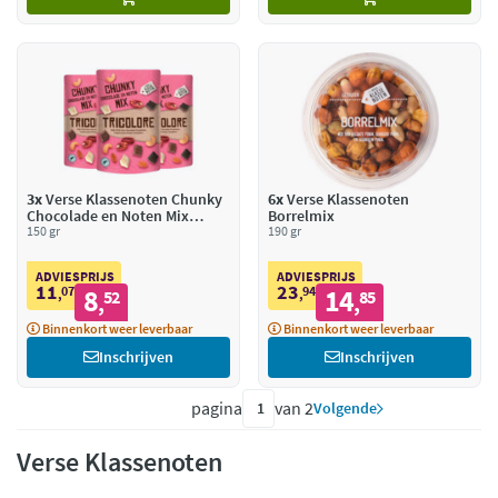
3x
Verse Klassenoten Chunky
6x
Verse Klassenoten
Chocolade en Noten Mix
Borrelmix
Tricolore
150 gr
190 gr
ADVIESPRIJS
ADVIESPRIJS
11
23
07
8
94
14
,
52
,
85
,
,
Binnenkort weer leverbaar
Binnenkort weer leverbaar
Inschrijven
Inschrijven
pagina
van 2
Volgende
Verse Klassenoten