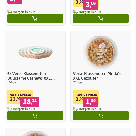
3
99
3
,
09
,
Morgen in huis
Morgen in huis
6x
Verse Klassenoten
Verse Klassenoten Pinda's
Duurzame Cashews XXL
XXL Gezouten
Ongezouten
150 gr
210 gr
ADVIESPRIJS
ADVIESPRIJS
23
2
94
18
99
1
,
21
,
95
,
,
Morgen in huis
Morgen in huis