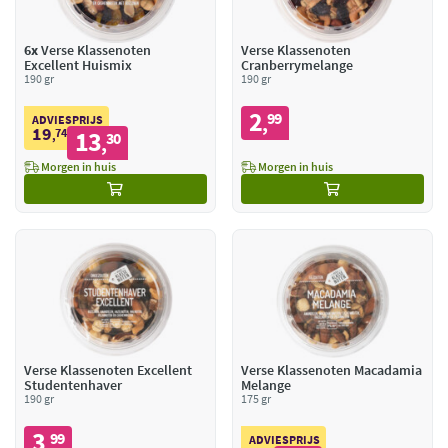
6x
Verse Klassenoten
Verse Klassenoten
Excellent Huismix
Cranberrymelange
190 gr
190 gr
2
99
,
ADVIESPRIJS
19
74
13
,
30
,
Morgen in huis
Morgen in huis
Verse Klassenoten Excellent
Verse Klassenoten Macadamia
Studentenhaver
Melange
190 gr
175 gr
3
99
,
ADVIESPRIJS