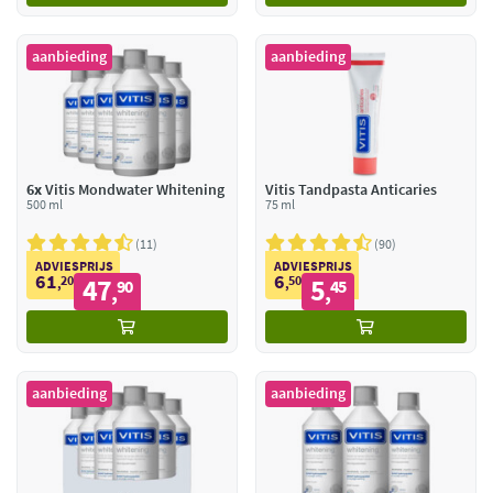
aanbieding
aanbieding
6x
Vitis Mondwater Whitening
Vitis Tandpasta Anticaries
500 ml
75 ml
11
90
ADVIESPRIJS
ADVIESPRIJS
61
6
20
47
50
5
,
90
,
45
,
,
aanbieding
aanbieding