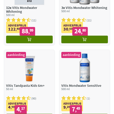
12x
Vitis Mondwater
3x
Vitis Mondwater Whitening
Whitening
500 ml
500 ml
11
11
ADVIESPRIJS
ADVIESPRIJS
122
30
40
88
60
24
,
99
,
80
,
,
aanbieding
aanbieding
Vitis Tandpasta Kids 6m+
Vitis Mondwater Sensitive
50 ml
500 ml
90
1
ADVIESPRIJS
ADVIESPRIJS
4
9
90
4
20
7
,
17
,
45
,
,