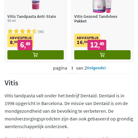
Vitis Tandpasta Anti-Stain
Vitis Gezond Tandvlees
50 ml
Pakket
90
ADVIESPRIJS
ADVIESPRIJS
8
16
00
6
00
12
,
49
,
49
,
,
pagina
van 2
Volgende
Vitis
Vitis tandpasta valt onder het bedrijf Dentaid. Dentaid is in
1998 opgericht in Barcelona. De missie van Dentaid is om de
mondgezondheid van de bevolking te verbeteren. De
mondverzorgingsprodcten zijn dan ook gebaseerd op grondig
wentenschappelijk onderzoek.