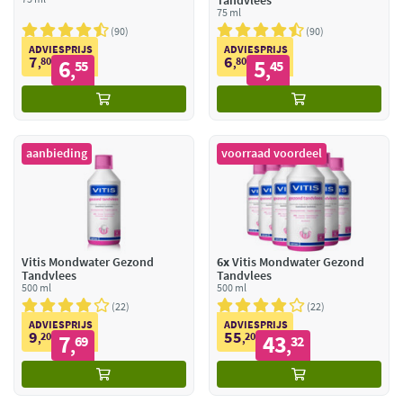
Tandvlees
75 ml
90
90
ADVIESPRIJS
ADVIESPRIJS
7
6
80
6
80
5
,
55
,
45
,
,
aanbieding
voorraad voordeel
Vitis Mondwater Gezond
6x
Vitis Mondwater Gezond
Tandvlees
Tandvlees
500 ml
500 ml
22
22
ADVIESPRIJS
ADVIESPRIJS
9
55
20
7
20
43
,
69
,
32
,
,