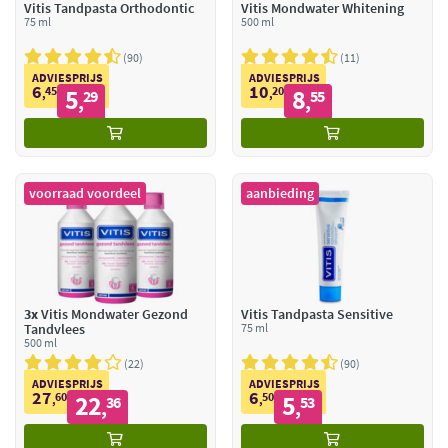
Vitis Tandpasta Orthodontic
Vitis Mondwater Whitening
75 ml
500 ml
90
11
ADVIESPRIJS
ADVIESPRIJS
6
10
45
5
20
8
,
29
,
55
,
,
voorraad voordeel
aanbieding
3x
Vitis Mondwater Gezond
Vitis Tandpasta Sensitive
Tandvlees
75 ml
500 ml
22
90
ADVIESPRIJS
ADVIESPRIJS
27
6
60
22
50
5
,
36
,
53
,
,