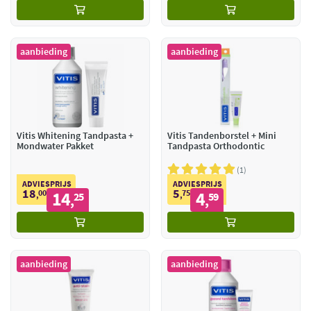
aanbieding
aanbieding
Vitis Whitening Tandpasta +
Vitis Tandenborstel + Mini
Mondwater Pakket
Tandpasta Orthodontic
1
ADVIESPRIJS
ADVIESPRIJS
18
5
00
14
75
4
,
25
,
59
,
,
aanbieding
aanbieding