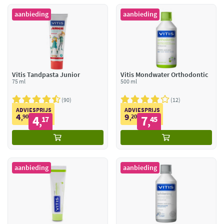
aanbieding
aanbieding
Vitis Tandpasta Junior
Vitis Mondwater Orthodontic
75 ml
500 ml
90
12
ADVIESPRIJS
ADVIESPRIJS
4
9
90
4
20
7
,
17
,
45
,
,
aanbieding
aanbieding