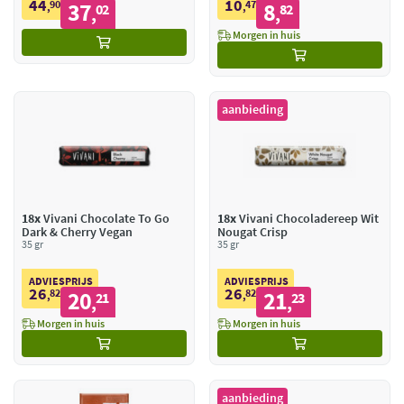
44
10
90
37
47
8
,
02
,
82
,
,
Morgen in huis
aanbieding
18x
Vivani Chocolate To Go
18x
Vivani Chocoladereep Wit
Dark & Cherry Vegan
Nougat Crisp
35 gr
35 gr
ADVIESPRIJS
ADVIESPRIJS
26
26
82
20
82
21
,
21
,
23
,
,
Morgen in huis
Morgen in huis
aanbieding