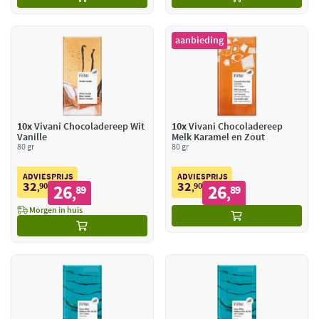
aanbieding
10x
Vivani Chocoladereep Wit
10x
Vivani Chocoladereep
Vanille
Melk Karamel en Zout
80 gr
80 gr
ADVIESPRIJS
ADVIESPRIJS
32
32
90
26
90
26
,
89
,
89
,
,
Morgen in huis