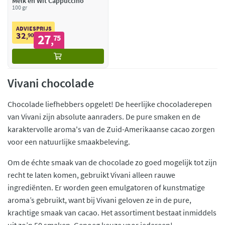
Melk en Wit Cappuccino
100 gr
ADVIESPRIJS
32
90
27
,
75
,
Vivani chocolade
Chocolade liefhebbers opgelet! De heerlijke chocoladerepen
van Vivani zijn absolute aanraders. De pure smaken en de
karaktervolle aroma's van de Zuid-Amerikaanse cacao zorgen
voor een natuurlijke smaakbeleving.
Om de échte smaak van de chocolade zo goed mogelijk tot zijn
recht te laten komen, gebruikt Vivani alleen rauwe
ingrediënten. Er worden geen emulgatoren of kunstmatige
aroma’s gebruikt, want bij Vivani geloven ze in de pure,
krachtige smaak van cacao. Het assortiment bestaat inmiddels
uit zo’n 50 smaken. Genoeg keuze voor iedereen!