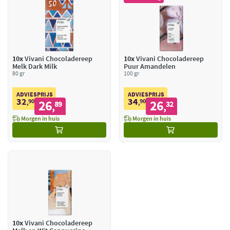
10x
Vivani Chocoladereep
10x
Vivani Chocoladereep
Melk Dark Milk
Puur Amandelen
80 gr
100 gr
ADVIESPRIJS
ADVIESPRIJS
32
34
90
26
90
26
,
89
,
32
,
,
Morgen in huis
Morgen in huis
10x
Vivani Chocoladereep