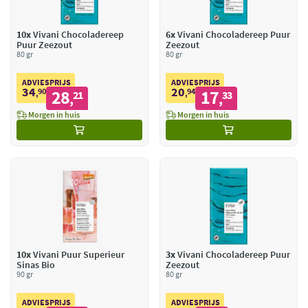
10x
Vivani Chocoladereep
6x
Vivani Chocoladereep Puur
Puur Zeezout
Zeezout
80 gr
80 gr
ADVIESPRIJS
ADVIESPRIJS
34
20
90
28
94
17
,
21
,
33
,
,
Morgen in huis
Morgen in huis
10x
Vivani Puur Superieur
3x
Vivani Chocoladereep Puur
Sinas Bio
Zeezout
90 gr
80 gr
ADVIESPRIJS
ADVIESPRIJS