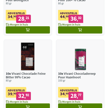
Puur Biologisch
Puur 100+ % Cacao
80 gr
80 gr
ADVIESPRIJS
ADVIESPRIJS
34
44
90
28
90
36
,
21
,
32
,
,
Morgen in huis
Morgen in huis
10x
Vivani Chocolade Feine
10x
Vivani Chocoladereep
Bitter 99% Cacao
Puur Hazelnoot
80 gr
100 gr
ADVIESPRIJS
ADVIESPRIJS
39
34
90
32
90
28
,
92
,
77
,
,
Morgen in huis
Morgen in huis