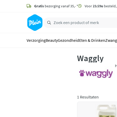
naar
hoofdinhoud
Gratis
bezorging vanaf 35,- *
Voor
23.59u
besteld
zoeken
Verzorging
Beauty
Gezondheid
Eten & Drinken
Zwang
Waggly
H
m
g
1 Resultaten