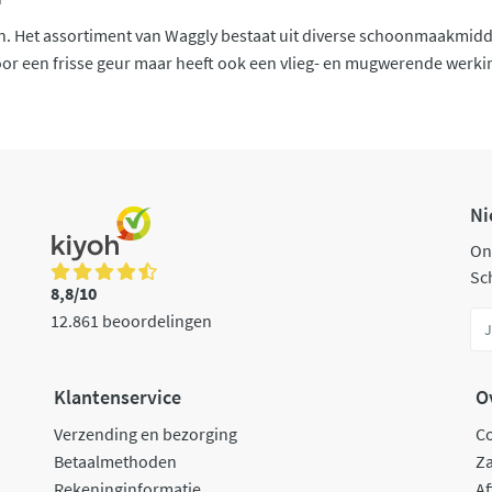
n. Het assortiment van Waggly bestaat uit diverse schoonmaakmiddel
 voor een frisse geur maar heeft ook een vlieg- en mugwerende werki
Ni
On
Sch
8,8/10
12.861 beoordelingen
Klantenservice
O
Verzending en bezorging
C
Betaalmethoden
Za
Rekeninginformatie
Af