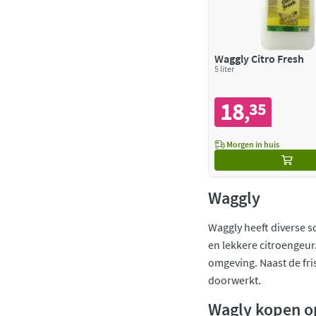
Waggly Citro Fresh
5 liter
18
35
,
Morgen in huis
Waggly
Waggly heeft diverse s
en lekkere citroengeur
omgeving. Naast de fris
doorwerkt.
Wagly kopen o