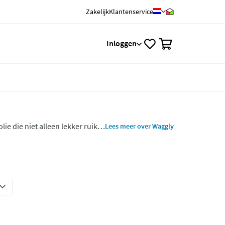
Zakelijk
Klantenservice
0
Inloggen
e die niet alleen lekker ruikt
Lees meer over Waggly
 Waggly zijn perfect voor een