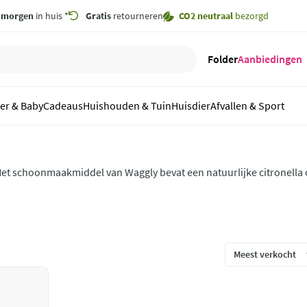
,
morgen
in huis *
Gratis
retourneren
CO2 neutraal
bezorgd
Folder
Aanbiedingen
er & Baby
Cadeaus
Huishouden & Tuin
Huisdier
Afvallen & Sport
et schoonmaakmiddel van Waggly bevat een natuurlijke citronella oli
aar ook een vlieg- en mugwerende werking heeft. De producten van
rondige reiniging.