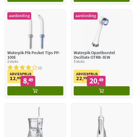
aanbieding
aanbieding
Waterpik Pik Pocket Tips PP-
Waterpik Opzetborstel
100E
Oscillate OTRB-3EW
2 stuks
3 stuks
1
ADVIESPRIJS
ADVIESPRIJS
12
22
49
8
99
20
,
49
,
49
,
,