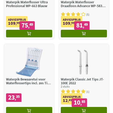
Waterpik Waterflosser Ultra
Waterpik Waterflosser
Professional WP-663 Blauw
Draadloos Advance WP-583
Blauw
5
ADVIESPRIJS
ADVIESPRIJS
109
109
99
75
99
81
,
49
,
49
,
,
Waterpik Bewaaretui voor
Waterpik Classic Jet Tips JT-
Waterflossertips incl. zes Tips
100E 2022
TS-100E
2 stuks
1
23
35
,
ADVIESPRIJS
12
49
10
,
85
,