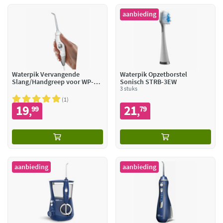
aanbieding
Waterpik Vervangende
Waterpik Opzetborstel
Slang/Handgreep voor WP-
Sonisch STRB-3EW
660
3 stuks
1
19
21
99
79
,
,
aanbieding
aanbieding