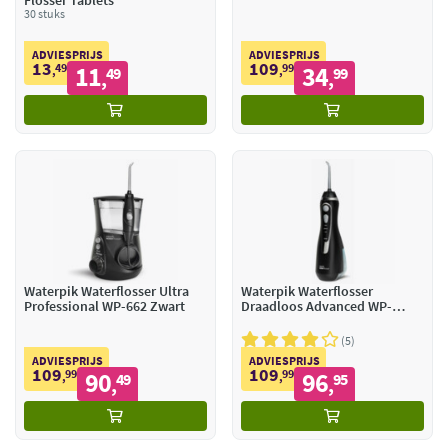
Flosser Tablets
30 stuks
ADVIESPRIJS
ADVIESPRIJS
13
109
49
11
99
34
,
49
,
99
,
,
Waterpik Waterflosser Ultra
Waterpik Waterflosser
Professional WP-662 Zwart
Draadloos Advanced WP-
582EU Black
5
ADVIESPRIJS
ADVIESPRIJS
109
109
99
90
99
96
,
49
,
95
,
,