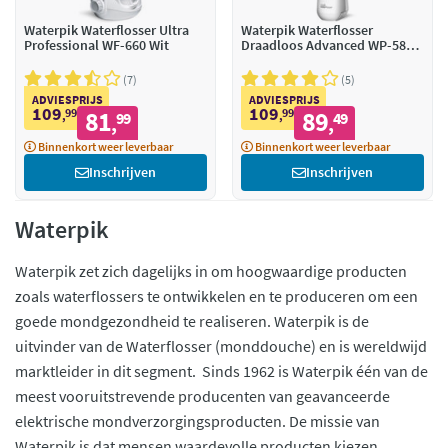
Waterpik Waterflosser Ultra
Waterpik Waterflosser
Professional WF-660 Wit
Draadloos Advanced WP-580
Wit
7
5
ADVIESPRIJS
ADVIESPRIJS
109
109
99
81
99
89
,
99
,
49
,
,
Binnenkort weer leverbaar
Binnenkort weer leverbaar
Inschrijven
Inschrijven
Waterpik
Waterpik zet zich dagelijks in om hoogwaardige producten
zoals waterflossers te ontwikkelen en te produceren om een
goede mondgezondheid te realiseren. Waterpik is de
uitvinder van de Waterflosser (monddouche) en is wereldwijd
marktleider in dit segment. Sinds 1962 is Waterpik één van de
meest vooruitstrevende producenten van geavanceerde
elektrische mondverzorgingsproducten. De missie van
Waterpik is dat mensen waardevolle producten kiezen