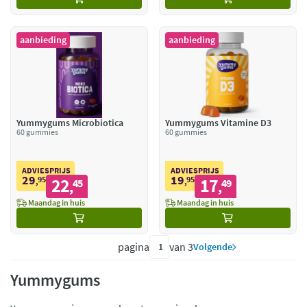
aanbieding
aanbieding
Yummygums Microbiotica
Yummygums Vitamine D3
60 gummies
60 gummies
ADVIESPRIJS
ADVIESPRIJS
29
19
95
22
95
17
,
45
,
49
,
,
Maandag in huis
Maandag in huis
pagina
van 3
Volgende
Yummygums