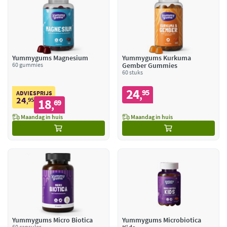
Yummygums Magnesium
Yummygums Kurkuma
60 gummies
Gember Gummies
60 stuks
24
95
,
ADVIESPRIJS
24
95
18
,
69
,
Maandag in huis
Maandag in huis
Yummygums Micro Biotica
Yummygums Microbiotica
60 capsules