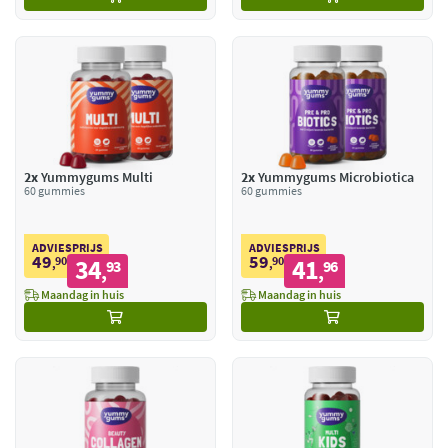
2x
Yummygums Multi
2x
Yummygums Microbiotica
60 gummies
60 gummies
ADVIESPRIJS
ADVIESPRIJS
49
59
90
34
90
41
,
93
,
96
,
,
Maandag in huis
Maandag in huis