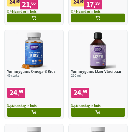
24
24
95
21
95
17
,
65
,
39
,
,
Maandag in huis
Maandag in huis
Yummygums Omega-3 Kids
Yummygums IJzer Vloeibaar
45 stuks
250 ml
24
24
95
95
,
,
Maandag in huis
Maandag in huis