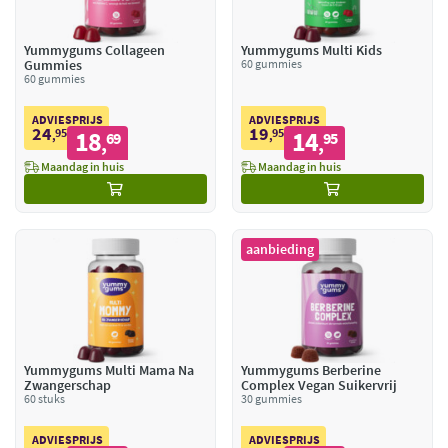
Yummygums Collageen
Yummygums Multi Kids
Gummies
60 gummies
60 gummies
ADVIESPRIJS
ADVIESPRIJS
24
19
95
18
95
14
,
69
,
95
,
,
Maandag in huis
Maandag in huis
aanbieding
Yummygums Multi Mama Na
Yummygums Berberine
Zwangerschap
Complex Vegan Suikervrij
60 stuks
30 gummies
ADVIESPRIJS
ADVIESPRIJS