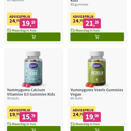
Kids
60 gummies
ADVIESPRIJS
ADVIESPRIJS
24
24
95
19
95
21
,
15
,
25
,
,
Maandag in huis
Maandag in huis
Yummygums Calcium
Yummygums Vezels Gummies
Vitamine D3 Gummies Kids
Vegan
30 stuks
60 stuks
ADVIESPRIJS
ADVIESPRIJS
19
24
95
15
95
19
,
79
,
09
,
,
Maandag in huis
Maandag in huis