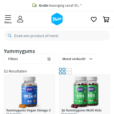
naar
oofdinhoud
Gratis
bezorging vanaf 35,- *
zoeken
0
Voor
23.59u
besteld,
maandag
in huis *
Menu
Gratis
retourneren
8,8/10
Goed
CO2 neutraal
bezorgd
Yummygums
Betaal met Klarna
Filters
52 Resultaten
Yummygums Vegan Omega-3
2x
Yummygums Multi Kids
45 gummies
60 gummies