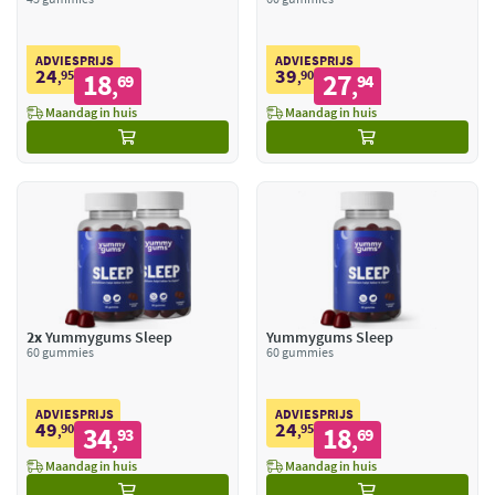
ADVIESPRIJS
ADVIESPRIJS
24
39
95
18
90
27
,
69
,
94
,
,
Maandag in huis
Maandag in huis
2x
Yummygums Sleep
Yummygums Sleep
60 gummies
60 gummies
ADVIESPRIJS
ADVIESPRIJS
49
24
90
34
95
18
,
93
,
69
,
,
Maandag in huis
Maandag in huis