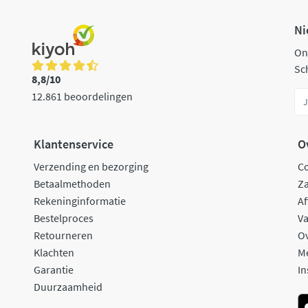
Ni
On
Sch
8,8/10
12.861 beoordelingen
Klantenservice
O
Verzending en bezorging
C
Betaalmethoden
Za
Rekeninginformatie
Af
Bestelproces
Va
Retourneren
O
Klachten
M
Garantie
In
Duurzaamheid