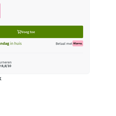
Voeg toe
ndag
in huis
Betaal met
ourneren
t
8,8/10
k