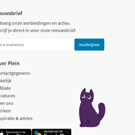
euwsbrief
tvang onze aanbiedingen en acties.
rijf je direct in voor onze nieuwsbrief.
Inschrijven
ver Plein
ontactgegevens
kelijk
filiate
catures
ver ons
erken
spiratie & advies