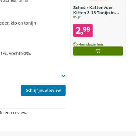
t Schesir STIX
Schesir Kattenvoer
Kitten 3-13 Tonijn in
Gelei
85 gr
der, kip en tonijn
2
99
,
Maandag in huis
0,1%. Vocht 90%.
Schrijf jouw review
te een review.