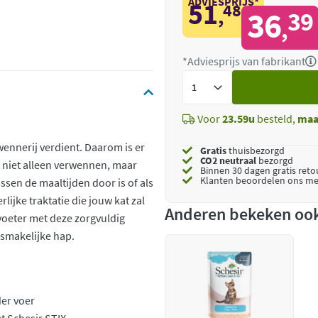
ADVIESPRIJS*
51
48
,
36
39
,
*Adviesprijs van fabrikant
Voeg
toe
Voor
23.59u
besteld,
maa
rwennerij verdient. Daarom is er
Gratis
thuisbezorgd
CO2 neutraal
bezorgd
at niet alleen verwennen, maar
Binnen 30 dagen gratis ret
Klanten beoordelen ons me
ssen de maaltijden door is of als
lijke traktatie die jouw kat zal
Anderen bekeken oo
voeter met deze zorgvuldig
 smakelijke hap.
der voer