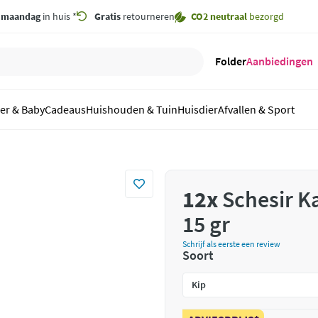
,
maandag
in huis *
Gratis
retourneren
CO2 neutraal
bezorgd
Folder
Aanbiedingen
er & Baby
Cadeaus
Huishouden & Tuin
Huisdier
Afvallen & Sport
12x
Schesir Ka
15 gr
Schrijf als eerste een review
Soort