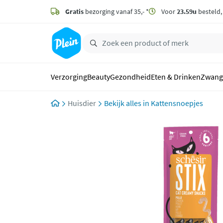
naar
hoofdinhoud
Gratis
bezorging vanaf 35,- *
Voor
23.59u
besteld
zoeken
Verzorging
Beauty
Gezondheid
Eten & Drinken
Zwang
Huisdier
Kattensnoepjes