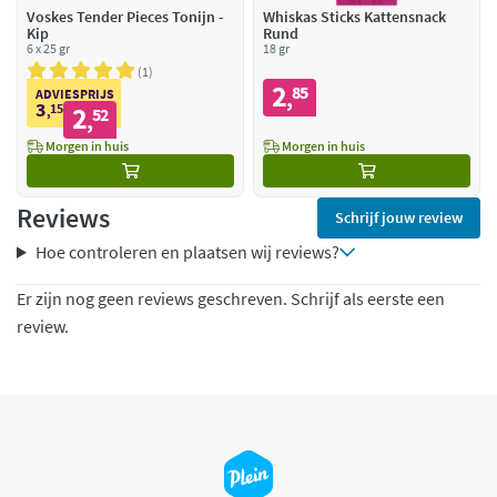
Voskes Tender Pieces Tonijn -
Whiskas Sticks Kattensnack
Kip
Rund
6 x 25 gr
18 gr
1
2
85
,
ADVIESPRIJS
3
15
2
,
52
,
Morgen in huis
Morgen in huis
Reviews
Schrijf jouw review
Hoe controleren en plaatsen wij reviews?
Er zijn nog geen reviews geschreven. Schrijf als eerste een
review.