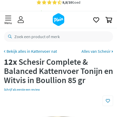
naar
oofdinhoud
Gratis
bezorging vanaf 35,- *
zoeken
0
Bestelling uiterlijk
zaterdag
in huis *
Menu
Gratis
retourneren
8,8/10
Goed
CO2 neutraal
bezorgd
Kattenvoer nat
Alles van Schesir
12x
Schesir Complete &
Betaal met Klarna
Balanced Kattenvoer Tonijn en
Witvis in Boullion 85 gr
Schrijf als eerste een review