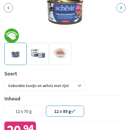
Soort
Inhoud
12 x 70 g
12 x 85 g
20
94