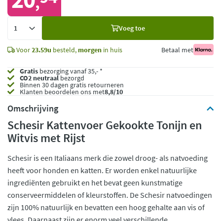
,
Voeg
Voeg toe
toe
Voor
23.59u
besteld,
morgen
in huis
Betaal met
Gratis
bezorging vanaf 35,- *
CO2 neutraal
bezorgd
Binnen 30 dagen gratis retourneren
Klanten beoordelen ons met
8,8/10
Omschrijving
Schesir Kattenvoer Gekookte Tonijn en
Witvis met Rijst
Schesir is een Italiaans merk die zowel droog- als natvoeding
heeft voor honden en katten. Er worden enkel natuurlijke
ingrediënten gebruikt en het bevat geen kunstmatige
conserveermiddelen of kleurstoffen. De Schesir natvoedingen
zijn 100% natuurlijk en bevatten een hoog gehalte aan vis of
vlees. Daarnaast zijn er enorm veel verschillende