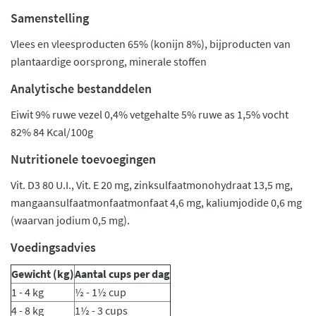
Samenstelling
Vlees en vleesproducten 65% (konijn 8%), bijproducten van
plantaardige oorsprong, minerale stoffen
Analytische bestanddelen
Eiwit 9% ruwe vezel 0,4% vetgehalte 5% ruwe as 1,5% vocht
82% 84 Kcal/100g
Nutritionele toevoegingen
Vit. D3 80 U.I., Vit. E 20 mg, zinksulfaatmonohydraat 13,5 mg,
mangaansulfaatmonfaatmonfaat 4,6 mg, kaliumjodide 0,6 mg
(waarvan jodium 0,5 mg).
Voedingsadvies
Gewicht (kg)
Aantal cups per dag
1 - 4 kg
½ - 1½ cup
4 - 8 kg
1½ - 3 cups