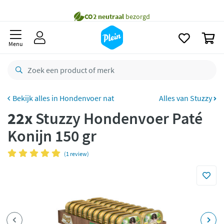
naar
Gratis
bezorging vanaf 35,- *
oofdinhoud
zoeken
Voor
23.59u
besteld,
morgen
in huis *
0
Menu
Gratis
retourneren
8,8/10
Goed
CO2 neutraal
bezorgd
Hondenvoer nat
Alles van Stuzzy
Betaal met Klarna
22x
Stuzzy Hondenvoer Paté
Konijn 150 gr
(1 review)