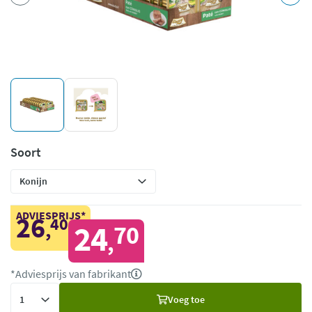
Soort
ADVIESPRIJS*
26
40
,
24
70
,
*Adviesprijs van fabrikant
Voeg
Voeg toe
toe