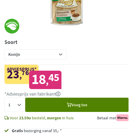
Soort
ADVIESPRIJS*
23
76
,
18
45
,
*Adviesprijs van fabrikant
Voeg
Voeg toe
toe
Voor
23.59u
besteld,
morgen
in huis
Betaal met
Gratis
bezorging vanaf 35,- *