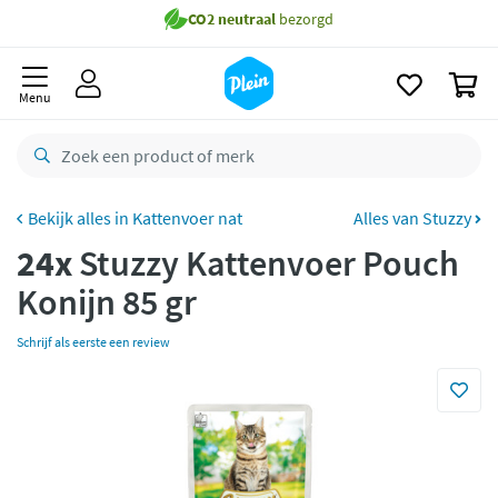
naar
Gratis
bezorging vanaf 35,- *
oofdinhoud
zoeken
Bestelling uiterlijk
zaterdag
in huis *
0
Menu
Gratis
retourneren
8,8/10
Goed
CO2 neutraal
bezorgd
Kattenvoer nat
Alles van Stuzzy
Betaal met Klarna
24x
Stuzzy Kattenvoer Pouch
Konijn 85 gr
Schrijf als eerste een review