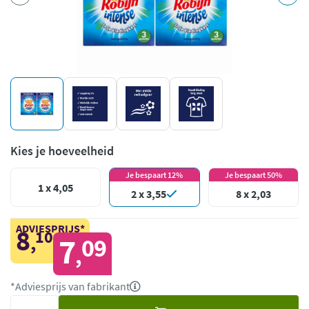
Kies je hoeveelheid
Je bespaart 12%
Je bespaart 50%
1 x 4,05
2 x 3,55
8 x 2,03
ADVIESPRIJS*
8
10
,
7
09
,
*Adviesprijs van fabrikant
Voeg