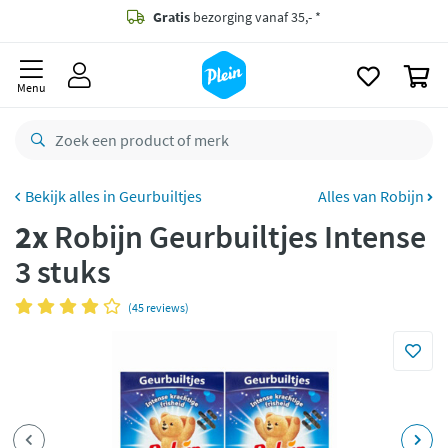
naar
oofdinhoud
Gratis
bezorging vanaf 35,- *
zoeken
0
Voor
23.59u
besteld,
maandag
in huis *
Menu
Gratis
retourneren
8,8/10
Goed
CO2 neutraal
bezorgd
Geurbuiltjes
Alles van Robijn
2x
Robijn Geurbuiltjes Intense
Betaal met Klarna
3 stuks
(45 reviews)