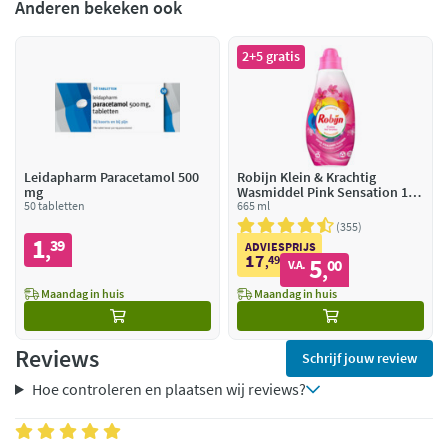
Anderen bekeken ook
2+5 gratis
Leidapharm Paracetamol 500
Robijn Klein & Krachtig
mg
Wasmiddel Pink Sensation 19
50 tabletten
Wasbeurten
665 ml
355
1
39
,
ADVIESPRIJS
17
49
5
,
00
V.A.
,
Maandag in huis
Maandag in huis
Reviews
Schrijf jouw review
Hoe controleren en plaatsen wij reviews?