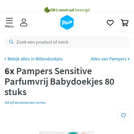
naar
Gratis
bezorging vanaf 35,- *
oofdinhoud
zoeken
Voor
23.59u
besteld,
maandag
in huis *
0
Menu
Gratis
retourneren
8,8/10
Goed
CO2 neutraal
bezorgd
Billendoekjes
Alles van Pampers
Betaal met Klarna
6x
Pampers Sensitive
Parfumvrij Babydoekjes 80
stuks
Schrijf als eerste een review