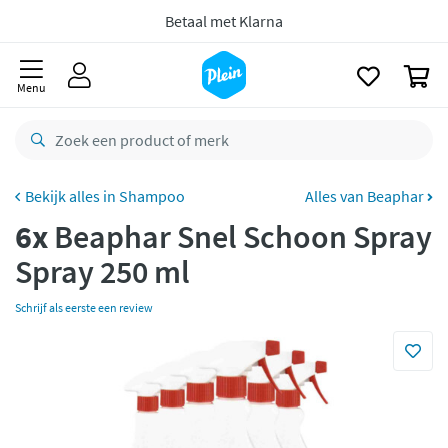
naar
Voor
23.59u
besteld,
morgen
in huis *
oofdinhoud
zoeken
Gratis
retourneren
0
Menu
8,8/10
Goed
CO2 neutraal
bezorgd
Betaal met Klarna
Shampoo
Alles van Beaphar
6x
Beaphar Snel Schoon Spray
Spray 250 ml
Schrijf als eerste een review