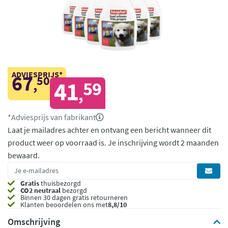
ADVIESPRIJS*
67
50
,
41
59
,
*Adviesprijs van fabrikant
Laat je mailadres achter en ontvang een bericht wanneer dit
product weer op voorraad is.
Je inschrijving wordt 2 maanden
bewaard.
Gratis
thuisbezorgd
CO2 neutraal
bezorgd
Binnen 30 dagen gratis retourneren
Klanten beoordelen ons met
8,8/10
Omschrijving