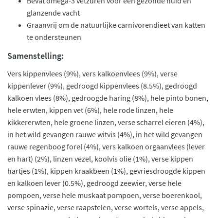
Bevat omega-3 vetzuren voor een gezonde huid en
glanzende vacht
Graanvrij om de natuurlijke carnivorendieet van katten
te ondersteunen
Samenstelling:
Vers kippenvlees (9%), vers kalkoenvlees (9%), verse
kippenlever (9%), gedroogd kippenvlees (8.5%), gedroogd
kalkoen vlees (8%), gedroogde haring (8%), hele pinto bonen,
hele erwten, kippen vet (6%), hele rode linzen, hele
kikkererwten, hele groene linzen, verse scharrel eieren (4%),
in het wild gevangen rauwe witvis (4%), in het wild gevangen
rauwe regenboog forel (4%), vers kalkoen orgaanvlees (lever
en hart) (2%), linzen vezel, koolvis olie (1%), verse kippen
hartjes (1%), kippen kraakbeen (1%), gevriesdroogde kippen
en kalkoen lever (0.5%), gedroogd zeewier, verse hele
pompoen, verse hele muskaat pompoen, verse boerenkool,
verse spinazie, verse raapstelen, verse wortels, verse appels,