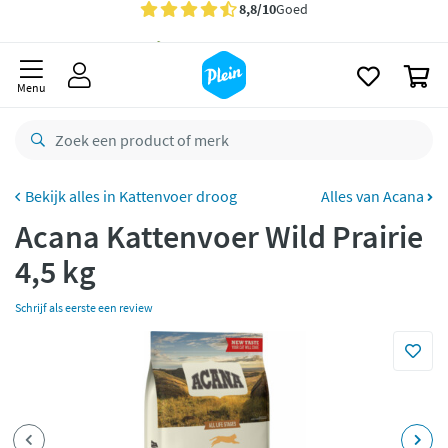
naar
oofdinhoud
Gratis
bezorging vanaf 35,- *
zoeken
0
Voor
23.59u
besteld,
maandag
in huis *
Menu
Gratis
retourneren
8,8/10
Goed
CO2 neutraal
bezorgd
Kattenvoer droog
Alles van Acana
Acana Kattenvoer Wild Prairie
Betaal met Klarna
4,5 kg
Schrijf als eerste een review