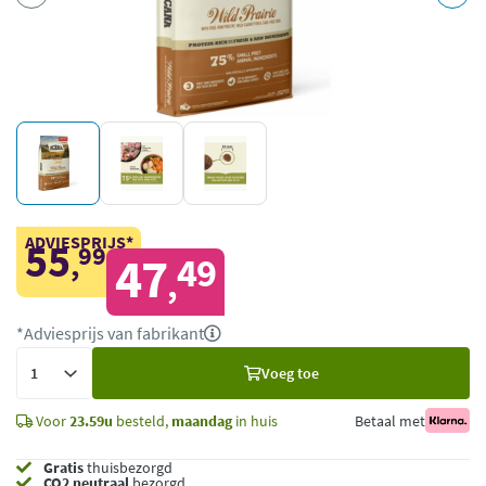
ADVIESPRIJS*
55
99
,
47
49
,
*Adviesprijs van fabrikant
Voeg
Voeg toe
toe
Voor
23.59u
besteld,
maandag
in huis
Betaal met
Gratis
thuisbezorgd
CO2 neutraal
bezorgd