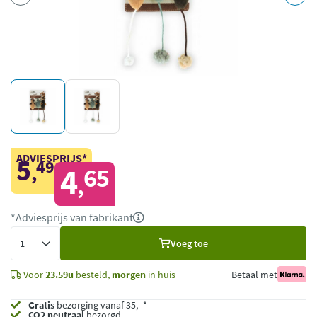
ADVIESPRIJS*
5
49
,
4
65
,
*Adviesprijs van fabrikant
Voeg
Voeg toe
toe
Voor
23.59u
besteld,
morgen
in huis
Betaal met
Gratis
bezorging vanaf 35,- *
CO2 neutraal
bezorgd