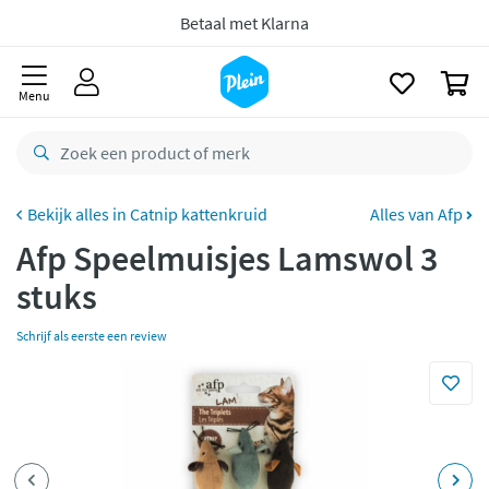
naar
Voor
23.59u
besteld,
morgen
in huis *
oofdinhoud
zoeken
Gratis
retourneren
0
Menu
8,8/10
Goed
CO2 neutraal
bezorgd
Betaal met Klarna
Catnip kattenkruid
Alles van Afp
Afp Speelmuisjes Lamswol 3
stuks
Schrijf als eerste een review