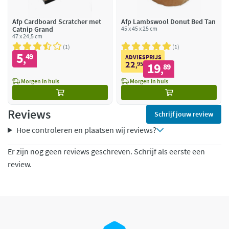
Afp Cardboard Scratcher met
Afp Lambswool Donut Bed Tan
Catnip Grand
45 x 45 x 25 cm
47 x 24,5 cm
1
1
5
49
,
ADVIESPRIJS
22
95
19
,
89
,
Morgen in huis
Morgen in huis
Reviews
Schrijf jouw review
Hoe controleren en plaatsen wij reviews?
Er zijn nog geen reviews geschreven. Schrijf als eerste een
review.