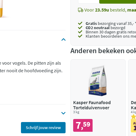
toe
Voor
23.59u
besteld,
maa
Gratis
bezorging vanaf 35,- 
CO2 neutraal
bezorgd
Binnen 30 dagen gratis ret
Klanten beoordelen ons me
Anderen bekeken oo
 voor vogels. De pitten zijn als
er nooit de hoofdvoeding zijn.
Kasper Faunafood
De
Tortelduivenvoer
Ka
3 kg
4 k
7
59
,
A
Schrijf jouw review