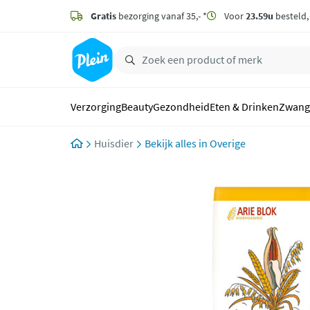
naar
hoofdinhoud
Gratis
bezorging vanaf 35,- *
Voor
23.59u
besteld
zoeken
Verzorging
Beauty
Gezondheid
Eten & Drinken
Zwang
Huisdier
Overige