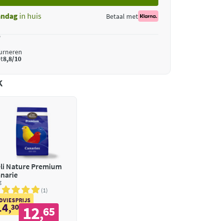
ndag
in huis
Betaal met
*
ourneren
t
8,8/10
k
li Nature Premium
narie
g
1
DVIESPRIJS
14
,
30
12
65
,