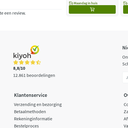
Maandag in huis
te een review.
Ni
On
Sch
8,8/10
12.861 beoordelingen
Klantenservice
O
Verzending en bezorging
C
Betaalmethoden
Za
Rekeninginformatie
Af
Bestelproces
Va