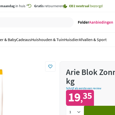
,
maandag
in huis *
Gratis
retourneren
CO2 neutraal
bezorgd
Folder
Aanbiedingen
er & Baby
Cadeaus
Huishouden & Tuin
Huisdier
Afvallen & Sport
Arie Blok Zon
kg
Schrijf als eerste een review
19
35
,
Voeg