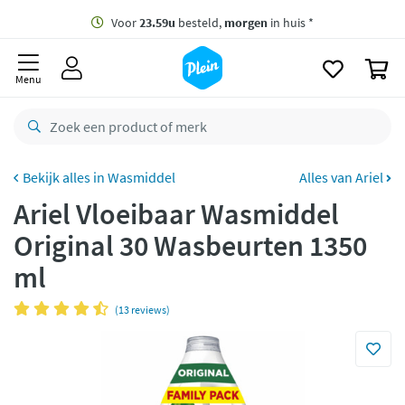
naar
oofdinhoud
Gratis
bezorging vanaf 35,- *
zoeken
0
Voor
23.59u
besteld,
morgen
in huis *
Menu
Gratis
retourneren
8,8/10
Goed
CO2 neutraal
bezorgd
Wasmiddel
Alles van Ariel
Ariel Vloeibaar Wasmiddel
Betaal met Klarna
Original 30 Wasbeurten 1350
ml
(13 reviews)