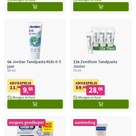
6x
Jordan Tandpasta Kids 0-5
12x
Zendium Tandpasta
jaar
Junior
50 ml
75 ml
ADVIESPRIJS
ADVIESPRIJS
11
59
94
9
88
28
,
55
,
05
,
,
Morgen in huis
Morgen in huis
nergens goedkoper
aanbieding