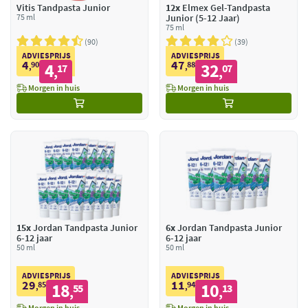
Vitis Tandpasta Junior
12x
Elmex Gel-Tandpasta
75 ml
Junior (5-12 Jaar)
75 ml
90
39
ADVIESPRIJS
ADVIESPRIJS
4
47
90
4
88
32
,
17
,
07
,
,
Morgen in huis
Morgen in huis
15x
Jordan Tandpasta Junior
6x
Jordan Tandpasta Junior
6-12 jaar
6-12 jaar
50 ml
50 ml
ADVIESPRIJS
ADVIESPRIJS
29
11
85
18
94
10
,
55
,
13
,
,
Morgen in huis
Morgen in huis