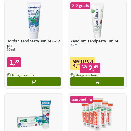
2+2 gratis
Jordan Tandpasta Junior 6-12
Zendium Tandpasta Junior
jaar
75 ml
50 ml
1
99
,
ADVIESPRIJS
4
99
2
,
49
V.A.
,
Morgen in huis
Morgen in huis
aanbieding