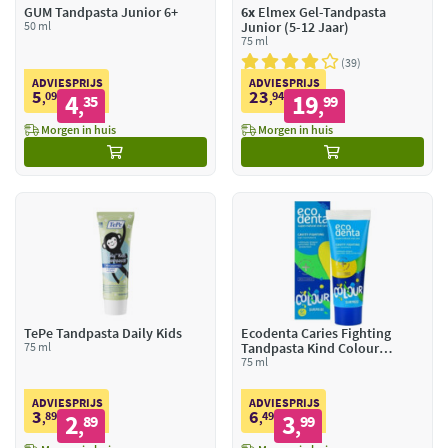
GUM Tandpasta Junior 6+
6x
Elmex Gel-Tandpasta
50 ml
Junior (5-12 Jaar)
75 ml
39
ADVIESPRIJS
ADVIESPRIJS
5
23
09
4
94
19
,
35
,
99
,
,
Morgen in huis
Morgen in huis
TePe Tandpasta Daily Kids
Ecodenta Caries Fighting
75 ml
Tandpasta Kind Colour
Suprise
75 ml
ADVIESPRIJS
ADVIESPRIJS
3
6
89
2
49
3
,
89
,
99
,
,