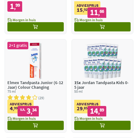
1
99
,
ADVIESPRIJS
15
92
11
,
66
,
Morgen in huis
Morgen in huis
2+1 gratis
Elmex Tandpasta Junior (6-12
15x
Jordan Tandpasta Kids 0-
Jaar) Colour Changing
5 jaar
75 ml
50 ml
29
ADVIESPRIJS
ADVIESPRIJS
4
29
99
3
85
14
,
34
,
89
V.A.
,
,
Morgen in huis
Morgen in huis