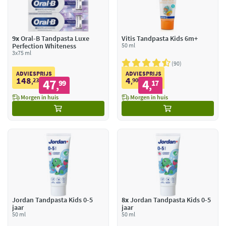
9x
Oral-B Tandpasta Luxe
Vitis Tandpasta Kids 6m+
Perfection Whiteness
50 ml
3x75 ml
90
ADVIESPRIJS
ADVIESPRIJS
148
4
23
47
90
4
,
99
,
17
,
,
Morgen in huis
Morgen in huis
Jordan Tandpasta Kids 0-5
8x
Jordan Tandpasta Kids 0-5
jaar
jaar
50 ml
50 ml