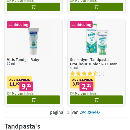
Morgen in huis
Morgen in huis
aanbieding
aanbieding
Vitis Tandgel Baby
Sensodyne Tandpasta
30 ml
ProGlasur Junior 6-12 Jaar
50 ml
33
ADVIESPRIJS
ADVIESPRIJS
11
3
00
9
59
2
,
35
,
15
,
,
Morgen in huis
Morgen in huis
pagina
van 2
Volgende
Tandpasta's