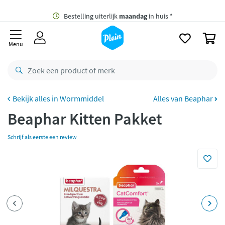
naar
oofdinhoud
Gratis
bezorging vanaf 35,- *
zoeken
0
Bestelling uiterlijk
maandag
in huis *
Menu
Gratis
retourneren
8,8/10
Goed
CO2 neutraal
bezorgd
Wormmiddel
Alles van Beaphar
Beaphar Kitten Pakket
Betaal met Klarna
Schrijf als eerste een review