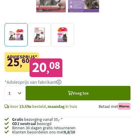
ADVIESPRIJS*
25
60
,
20
08
,
*Adviesprijs van fabrikant
Voeg
Voeg toe
toe
Voor
23.59u
besteld,
maandag
in huis
Betaal met
Gratis
bezorging vanaf 35,- *
CO2 neutraal
bezorgd
Binnen 30 dagen gratis retourneren
Klanten beoordelen ons met
8,8/10