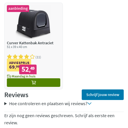
aanbieding
Curver Kattenbak Antraciet
51 x 39 x 40 cm
11
ADVIESPRIJS
69
99
52
,
49
,
Maandag in huis
Reviews
Schrijf jouw review
Hoe controleren en plaatsen wij reviews?
Er zijn nog geen reviews geschreven. Schrijf als eerste een
review.