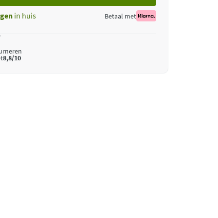
gen
in huis
Betaal met
*
ourneren
t
8,8/10