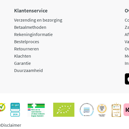
Klantenservice
O
Verzending en bezorging
C
Betaalmethoden
Za
Rekeninginformatie
Af
Bestelproces
Va
Retourneren
O
Klachten
M
Garantie
In
Duurzaamheid
y
Disclaimer