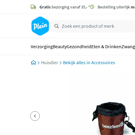
naar
hoofdinhoud
Gratis
bezorging vanaf 35,- *
Bestelling uiterlijk
m
zoeken
Verzorging
Beauty
Gezondheid
Eten & Drinken
Zwang
Huisdier
Accessoires