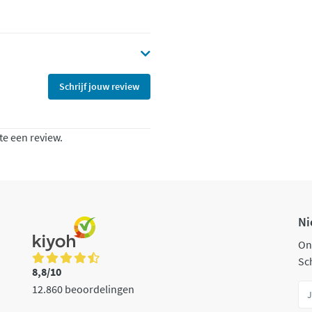
Schrijf jouw review
te een review.
Ni
On
Sch
8,8/10
12.860 beoordelingen