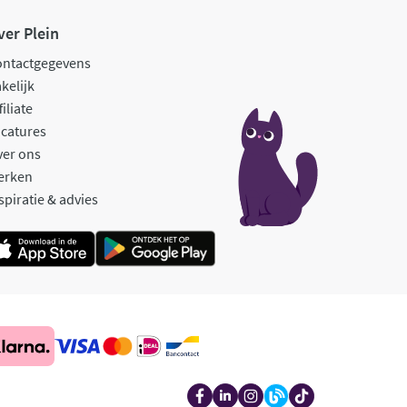
ver Plein
ontactgegevens
kelijk
filiate
catures
ver ons
erken
spiratie & advies