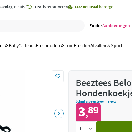
aandag
in huis *
Gratis
retourneren
CO2 neutraal
bezorgd
Folder
Aanbiedingen
er & Baby
Cadeaus
Huishouden & Tuin
Huisdier
Afvallen & Sport
Beeztees Belo
Hondenkoekj
Schrijf als eerste een review
3
89
,
Voeg