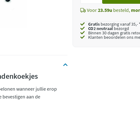
toe
Voor
23.59u
besteld,
mor
Gratis
bezorging vanaf 35,- 
CO2 neutraal
bezorgd
Binnen 30 dagen gratis ret
Klanten beoordelen ons me
ndenkoekjes
belonen wanneer jullie erop
te bevestigen aan de