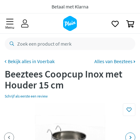
naar
oofdinhoud
zoeken
Gratis
retourneren
0
8,8/10
Goed
Menu
CO2 neutraal
bezorgd
Betaal met Klarna
Voerbak
Alles van Beeztees
Beeztees Coopcup Inox met
Houder 15 cm
Schrijf als eerste een review