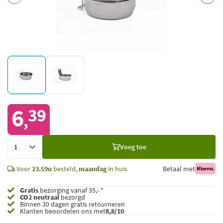
6
39
,
Voeg
Voeg toe
toe
Voor
23.59u
besteld,
maandag
in huis
Betaal met
Gratis
bezorging vanaf 35,- *
CO2 neutraal
bezorgd
Binnen 30 dagen gratis retourneren
Klanten beoordelen ons met
8,8/10