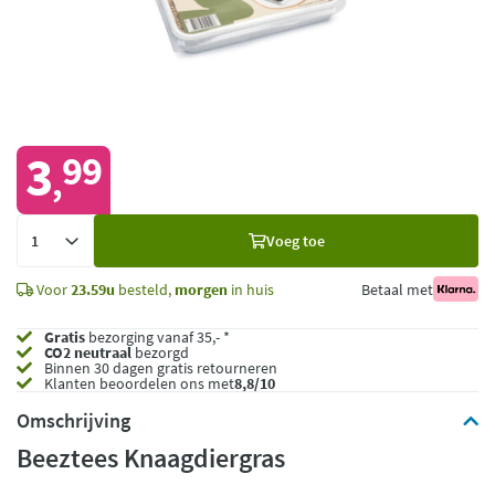
3
99
,
Voeg
Voeg toe
toe
Voor
23.59u
besteld,
morgen
in huis
Betaal met
Gratis
bezorging vanaf 35,- *
CO2 neutraal
bezorgd
Binnen 30 dagen gratis retourneren
Klanten beoordelen ons met
8,8/10
Omschrijving
Beeztees Knaagdiergras