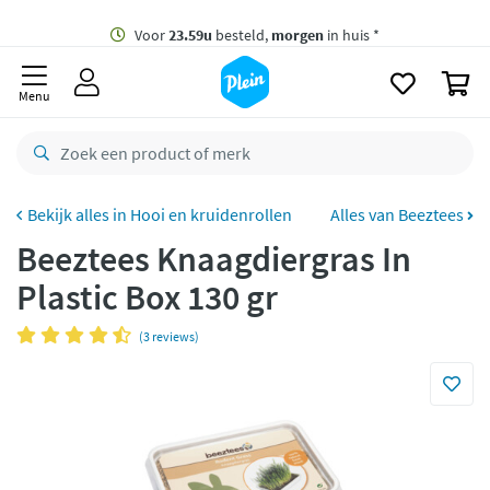
naar
oofdinhoud
Gratis
bezorging vanaf 35,- *
zoeken
0
Voor
23.59u
besteld,
morgen
in huis *
Menu
Gratis
retourneren
8,8/10
Goed
CO2 neutraal
bezorgd
Hooi en kruidenrollen
Alles van Beeztees
Beeztees Knaagdiergras In
Betaal met Klarna
Plastic Box 130 gr
(3 reviews)