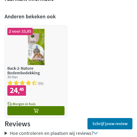
Anderen bekeken ook
2 voor 33,95
Back-2-Nature
Bodembedekking
30 liter
55
24
45
,
Morgen in huis
Reviews
Schrijf jouw review
Hoe controleren en plaatsen wij reviews?