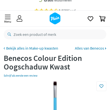
naar
oofdinhoud
Gratis
bezorging vanaf 35,- *
zoeken
0
Voor
23.59u
besteld,
morgen
in huis *
Menu
Gratis
retourneren
8,8/10
Goed
CO2 neutraal
bezorgd
Make-up kwasten
Alles van Benecos
Benecos Colour Edition
Betaal met Klarna
Oogschaduw Kwast
Schrijf als eerste een review