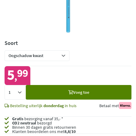
Soort
5
99
,
Voeg
Voeg toe
toe
Bestelling uiterlijk
donderdag
in huis
Betaal met
Gratis
bezorging vanaf 35,- *
CO2 neutraal
bezorgd
Binnen 30 dagen gratis retourneren
Klanten beoordelen ons met
8,8/10