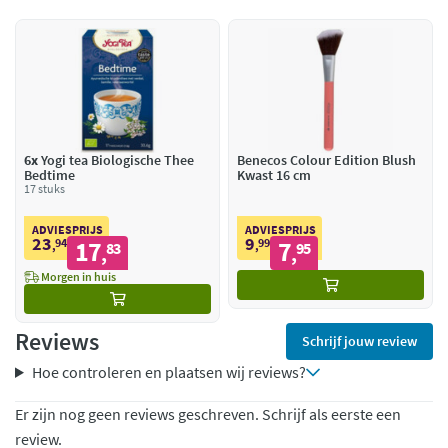
6x
Yogi tea Biologische Thee
Benecos Colour Edition Blush
Bedtime
Kwast 16 cm
17 stuks
ADVIESPRIJS
ADVIESPRIJS
23
9
94
17
99
7
,
83
,
95
,
,
Morgen in huis
Reviews
Schrijf jouw review
Hoe controleren en plaatsen wij reviews?
Er zijn nog geen reviews geschreven. Schrijf als eerste een
review.