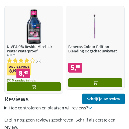
NIVEA 0% Residu Micellair
Benecos Colour Edition
Water Waterproof
Blending Oogschaduwkwast
400 ml
22
5
99
,
ADVIESPRIJS
8
99
8
,
49
,
Maandag in huis
Reviews
Schrijf jouw review
Hoe controleren en plaatsen wij reviews?
Er zijn nog geen reviews geschreven. Schrijf als eerste een
review.