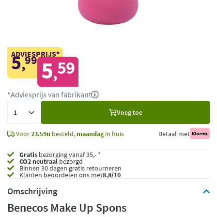
ADVIESPRIJS*
5
99
,
5
59
,
*Adviesprijs van fabrikant
Voeg
Voeg toe
toe
Voor
23.59u
besteld,
maandag
in huis
Betaal met
Gratis
bezorging vanaf 35,- *
CO2 neutraal
bezorgd
Binnen 30 dagen gratis retourneren
Klanten beoordelen ons met
8,8/10
Omschrijving
Benecos Make Up Spons