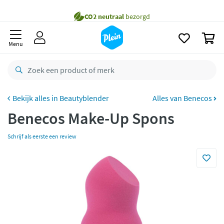
naar
Gratis
bezorging vanaf 35,- *
oofdinhoud
zoeken
Voor
23.59u
besteld,
maandag
in huis *
0
Menu
Gratis
retourneren
8,8/10
Goed
CO2 neutraal
bezorgd
Beautyblender
Alles van Benecos
Betaal met Klarna
Benecos Make-Up Spons
Schrijf als eerste een review