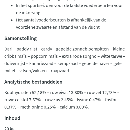
In het sportseizoen voor de laatste voederbeurten voor
de inkorving
Het aantal voederbeurten is afhankelijk van de
voorziene zwaarte en afstand van de vlucht
Samenstelling
Dari – paddy rijst – cardy – gepelde zonnebloempitten – kleine
cribbs maïs – popcorn maïs – extra rode sorgho – witte tarwe –
duivenrijst – kanariezaad – kempzaad – gepelde haver – gele
millet – vitsen/wikken – raapzaad.
Analytische bestanddelen
Koolhydraten 52,18% – ruw eiwit 13,80% – ruw vet 12,73% –
ruwe celstof 7,57% – ruwe as 2,45% – lysine 0,47% – fosfor
0,37% – methionine 0,25% – calcium 0,09%.
Inhoud
20 kg.