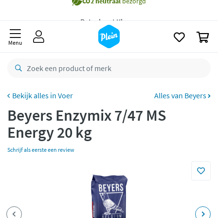
Gratis
bezorging vanaf 35,- *
naar
oofdinhoud
zoeken
Voor
23.59u
besteld,
maandag
in huis *
0
Gratis
retourneren
Menu
8,8/10
Goed
CO2 neutraal
bezorgd
Voer
Alles van Beyers
Betaal met Klarna
Beyers Enzymix 7/47 MS
Energy 20 kg
Schrijf als eerste een review