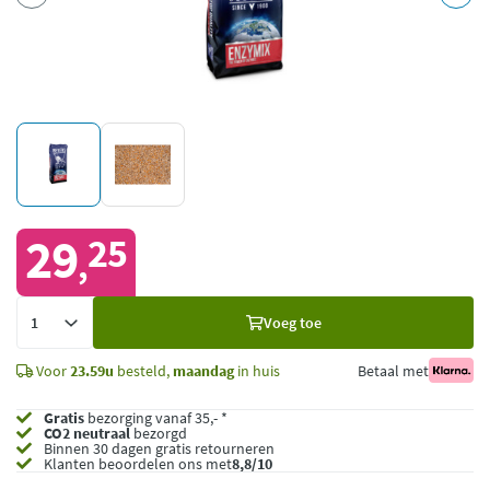
29
25
,
Voeg
Voeg toe
toe
Voor
23.59u
besteld,
maandag
in huis
Betaal met
Gratis
bezorging vanaf 35,- *
CO2 neutraal
bezorgd
Binnen 30 dagen gratis retourneren
Klanten beoordelen ons met
8,8/10